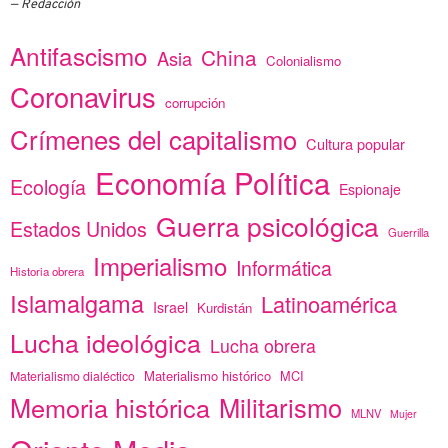
Redacción
Antifascismo
China
Asia
Colonialismo
Coronavirus
corrupción
Crímenes del capitalismo
Cultura popular
Economía Política
Ecología
Espionaje
Guerra psicológica
Estados Unidos
Guerrilla
Imperialismo
Informática
Historia obrera
Islamalgama
Latinoamérica
Israel
Kurdistán
Lucha ideológica
Lucha obrera
Materialismo histórico
MCI
Materialismo dialéctico
Memoria histórica
Militarismo
MLNV
Mujer