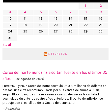
1
2
3
4
5
6
7
8
9
10
11
12
13
14
15
16
17
18
19
20
21
22
23
24
25
26
27
28
29
30
31
« Jul
RSS/FEEDS
Corea del norte nunca ha sido tan fuerte en los últimos 35
años
9 de agosto de 2026
Entre 2022 y 2025 Corea del norte acumuló 22.000 millones de dólares en
divisas, una cifra récord impulsada por sus ventas de armas a Rusia,
según Bloomberg. La cifra representa casi cuatro veces la cantidad
acumulada durante los cuatro años anteriores. El punto de inflexión se
produjo con el estallido de la Guerra de Ucrania, […]
Redacción