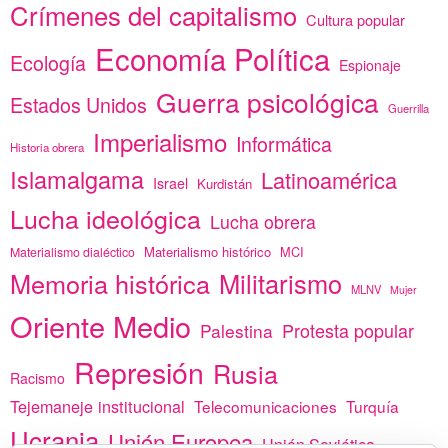
Crímenes del capitalismo
Cultura popular
Economía Política
Ecología
Espionaje
Guerra psicológica
Estados Unidos
Guerrilla
Imperialismo
Informática
Historia obrera
Islamalgama
Latinoamérica
Israel
Kurdistán
Lucha ideológica
Lucha obrera
Materialismo histórico
MCI
Materialismo dialéctico
Memoria histórica
Militarismo
MLNV
Mujer
Oriente Medio
Protesta popular
Palestina
Represión
Rusia
Racismo
Tejemaneje institucional
Telecomunicaciones
Turquía
Ucrania
Unión Europea
Unión Soviética