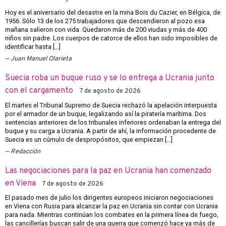
Hoy es el aniversario del desastre en la mina Bois du Cazier, en Bélgica, de
1956. Sólo 13 de los 275 trabajadores que descendieron al pozo esa
mañana salieron con vida. Quedaron más de 200 viudas y más de 400
niños sin padre. Los cuerpos de catorce de ellos han sido imposibles de
identificar hasta […]
Juan Manuel Olarieta
Suecia roba un buque ruso y se lo entrega a Ucrania junto
con el cargamento
7 de agosto de 2026
El martes el Tribunal Supremo de Suecia rechazó la apelación interpuesta
por el armador de un buque, legalizando así la piratería marítima. Dos
sentencias anteriores de los tribunales inferiores ordenaban la entrega del
buque y su carga a Ucrania. A partir de ahí, la información procedente de
Suecia es un cúmulo de despropósitos, que empiezan […]
Redacción
Las negociaciones para la paz en Ucrania han comenzado
en Viena
7 de agosto de 2026
El pasado mes de julio los dirigentes europeos iniciaron negociaciones
en Viena con Rusia para alcanzar la paz en Ucrania sin contar con Ucrania
para nada. Mientras continúan los combates en la primera línea de fuego,
las cancillerías buscan salir de una guerra que comenzó hace ya más de