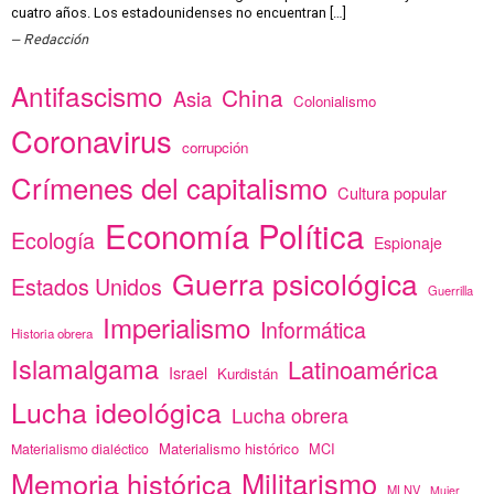
cuatro años. Los estadounidenses no encuentran […]
Redacción
Antifascismo
China
Asia
Colonialismo
Coronavirus
corrupción
Crímenes del capitalismo
Cultura popular
Economía Política
Ecología
Espionaje
Guerra psicológica
Estados Unidos
Guerrilla
Imperialismo
Informática
Historia obrera
Islamalgama
Latinoamérica
Israel
Kurdistán
Lucha ideológica
Lucha obrera
Materialismo histórico
MCI
Materialismo dialéctico
Memoria histórica
Militarismo
MLNV
Mujer