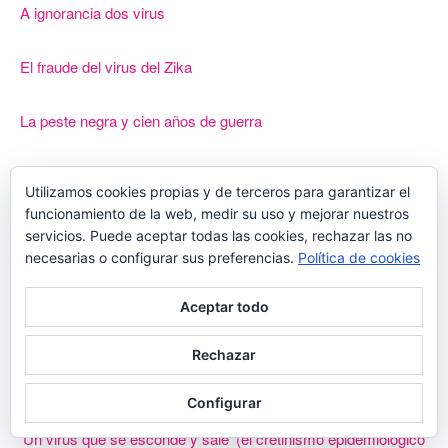
A ignorancia dos virus
El fraude del virus del Zika
La peste negra y cien años de guerra
Ciencia e ideología: la arqueología médica no encuentra lo que
Utilizamos cookies propias y de terceros para garantizar el
esperaba en la “gripe española” de 1918
funcionamiento de la web, medir su uso y mejorar nuestros
servicios. Puede aceptar todas las cookies, rechazar las no
Contagio: con la lepra dios castiga a los pueblos malditos
necesarias o configurar sus preferencias.
Política de cookies
Contagio y guerra imperialista: el caso de la ‘gripe española’
Aceptar todo
de 1918
Rechazar
Contagio: la oscura historia de las enfermedades mediáticas
Configurar
‘Un virus que se esconde y sale’ (el cretinismo epidemiológico