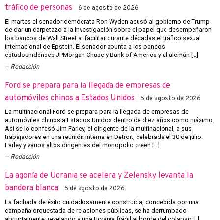
tráfico de personas
6 de agosto de 2026
El martes el senador demócrata Ron Wyden acusó al gobierno de Trump
de dar un carpetazo a la investigación sobre el papel que desempeñaron
los bancos de Wall Street al facilitar durante décadas el tráfico sexual
internacional de Epstein. El senador apunta a los bancos
estadounidenses JPMorgan Chase y Bank of America y al alemán […]
Redacción
Ford se prepara para la llegada de empresas de
automóviles chinos a Estados Unidos
5 de agosto de 2026
La multinacional Ford se prepara para la llegada de empresas de
automóviles chinos a Estados Unidos dentro de diez años como máximo.
Así se lo confesó Jim Farley, el dirigente de la multinacional, a sus
trabajadores en una reunión interna en Detroit, celebrada el 30 de julio.
Farley y varios altos dirigentes del monopolio creen […]
Redacción
La agonía de Ucrania se acelera y Zelensky levanta la
bandera blanca
5 de agosto de 2026
La fachada de éxito cuidadosamente construida, concebida por una
campaña orquestada de relaciones públicas, se ha derrumbado
abruptamente, revelando a una Ucrania frágil al borde del colapso. El