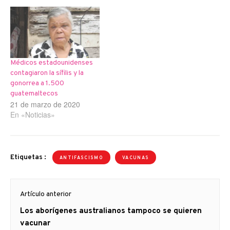
años de la Segunda
Guerra Mundial como lo
puede parecer ahora. Al
principio, solo Moscú
insistía…
Médicos estadounidenses
contagiaron la sífilis y la
gonorrea a 1.500
guatemaltecos
21 de marzo de 2020
En «Noticias»
Etiquetas :
ANTIFASCISMO
VACUNAS
Navegación
Artículo anterior
de
Artículo
Los aborígenes australianos tampoco se quieren
entradas
anterior
vacunar