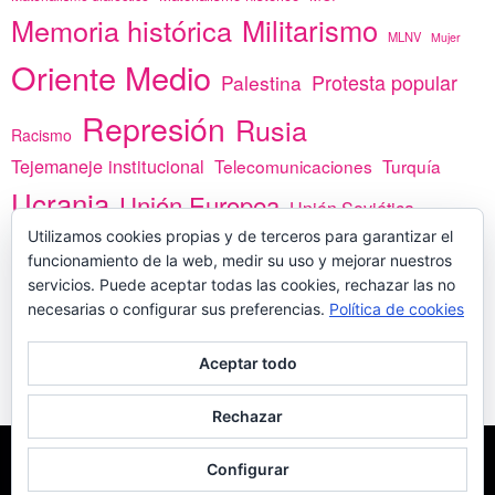
Memoria histórica
Militarismo
MLNV
Mujer
Oriente Medio
Protesta popular
Palestina
Represión
Rusia
Racismo
Tejemaneje institucional
Telecomunicaciones
Turquía
Ucrania
Unión Europea
Unión Soviética
África
Utilizamos cookies propias y de terceros para garantizar el
vacunas
Yemen
funcionamiento de la web, medir su uso y mejorar nuestros
servicios. Puede aceptar todas las cookies, rechazar las no
necesarias o configurar sus preferencias.
Política de cookies
PREGÚNTANOS
Aceptar todo
Rechazar
COPYLEFT - CÍTANOS SI USAS CONTENIDOS DE ESTA WEB
POLÍTICA DE
Configurar
COOKIES
MADE WITH
POR
WPLOOK THEMES