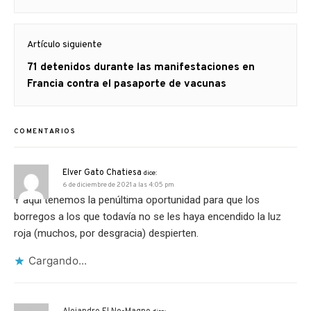
Artículo siguiente
Artículo
71 detenidos durante las manifestaciones en
siguiente:
Francia contra el pasaporte de vacunas
COMENTARIOS
Elver Gato Chatiesa
dice:
6 de diciembre de 2021 a las 4:05 pm
Y aquí tenemos la penúltima oportunidad para que los
borregos a los que todavía no se les haya encendido la luz
roja (muchos, por desgracia) despierten.
Cargando...