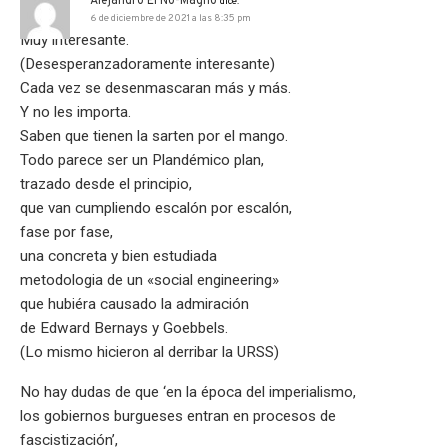
Alejandro El No-Magno
dice:
6 de diciembre de 2021 a las 8:35 pm
Muy interesante.
(Desesperanzadoramente interesante)
Cada vez se desenmascaran más y más.
Y no les importa.
Saben que tienen la sarten por el mango.
Todo parece ser un Plandémico plan,
trazado desde el principio,
que van cumpliendo escalón por escalón,
fase por fase,
una concreta y bien estudiada
metodologia de un «social engineering»
que hubiéra causado la admiración
de Edward Bernays y Goebbels.
(Lo mismo hicieron al derribar la URSS)
No hay dudas de que ‘en la época del imperialismo,
los gobiernos burgueses entran en procesos de
fascistización’,