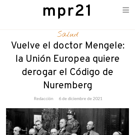
mpr21
Skip
to
Salud
content
Vuelve el doctor Mengele:
la Unión Europea quiere
derogar el Código de
Nuremberg
Redacción
6 de diciembre de 2021