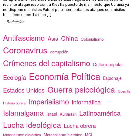
reciente ataque ruso contra Kiev ha puesto de manifiesto que Ucrania ya
no dispone de misiles Patriot para interceptar los ataques con misiles
balísticos rusos. La tasa […]
Redacción
Antifascismo
China
Asia
Colonialismo
Coronavirus
corrupción
Crímenes del capitalismo
Cultura popular
Economía Política
Ecología
Espionaje
Guerra psicológica
Estados Unidos
Guerrilla
Imperialismo
Informática
Historia obrera
Islamalgama
Latinoamérica
Israel
Kurdistán
Lucha ideológica
Lucha obrera
Materialismo histórico
MCI
Materialismo dialéctico