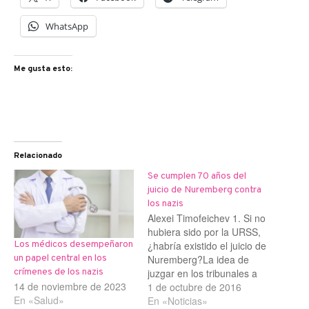
WhatsApp
Me gusta esto:
Relacionado
Se cumplen 70 años del
juicio de Nuremberg contra
los nazis
Alexei Timofeichev 1. Si no
hubiera sido por la URSS,
¿habría existido el juicio de
Los médicos desempeñaron
Nuremberg?La idea de
un papel central en los
juzgar en los tribunales a
crímenes de los nazis
14 de noviembre de 2023
los líderes del Tercer Reich
1 de octubre de 2016
En «Salud»
no parecía tan obvia en los
En «Noticias»