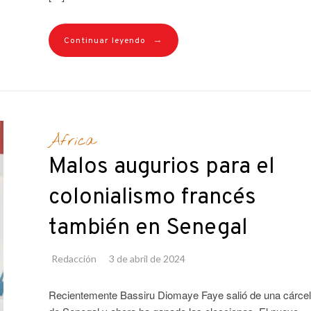
→
Continuar leyendo
África
Malos augurios para el
colonialismo francés
también en Senegal
Redacción
3 de abril de 2024
Recientemente Bassiru Diomaye Faye salió de una cárcel