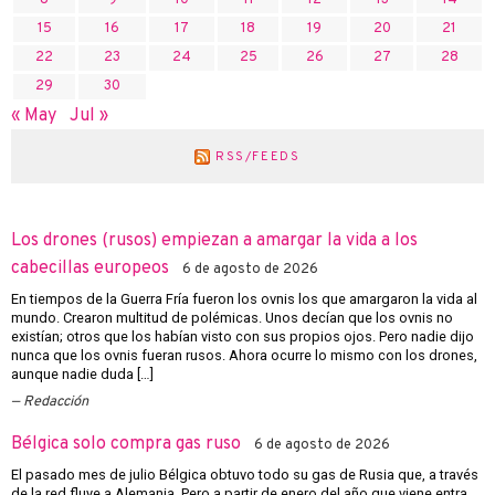
15
16
17
18
19
20
21
22
23
24
25
26
27
28
29
30
« May
Jul »
RSS/FEEDS
Los drones (rusos) empiezan a amargar la vida a los
cabecillas europeos
6 de agosto de 2026
En tiempos de la Guerra Fría fueron los ovnis los que amargaron la vida al
mundo. Crearon multitud de polémicas. Unos decían que los ovnis no
existían; otros que los habían visto con sus propios ojos. Pero nadie dijo
nunca que los ovnis fueran rusos. Ahora ocurre lo mismo con los drones,
aunque nadie duda […]
Redacción
Bélgica solo compra gas ruso
6 de agosto de 2026
El pasado mes de julio Bélgica obtuvo todo su gas de Rusia que, a través
de la red fluye a Alemania. Pero a partir de enero del año que viene entra