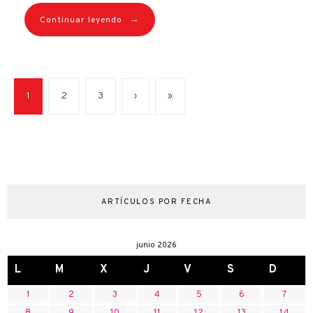
→
Continuar leyendo
1
2
3
›
»
ARTÍCULOS POR FECHA
junio 2026
L
M
X
J
V
S
D
1
2
3
4
5
6
7
8
9
10
11
12
13
14