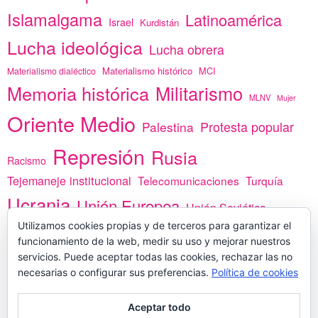
Islamalgama
Latinoamérica
Israel
Kurdistán
Lucha ideológica
Lucha obrera
Materialismo histórico
MCI
Materialismo dialéctico
Memoria histórica
Militarismo
MLNV
Mujer
Oriente Medio
Protesta popular
Palestina
Represión
Rusia
Racismo
Tejemaneje institucional
Telecomunicaciones
Turquía
Ucrania
Unión Europea
Unión Soviética
Utilizamos cookies propias y de terceros para garantizar el
África
vacunas
Yemen
funcionamiento de la web, medir su uso y mejorar nuestros
servicios. Puede aceptar todas las cookies, rechazar las no
necesarias o configurar sus preferencias.
Política de cookies
PREGÚNTANOS
Aceptar todo