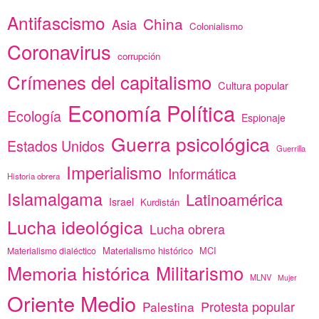
Antifascismo
China
Asia
Colonialismo
Coronavirus
corrupción
Crímenes del capitalismo
Cultura popular
Economía Política
Ecología
Espionaje
Guerra psicológica
Estados Unidos
Guerrilla
Imperialismo
Informática
Historia obrera
Islamalgama
Latinoamérica
Israel
Kurdistán
Lucha ideológica
Lucha obrera
Materialismo histórico
MCI
Materialismo dialéctico
Memoria histórica
Militarismo
MLNV
Mujer
Oriente Medio
Protesta popular
Palestina