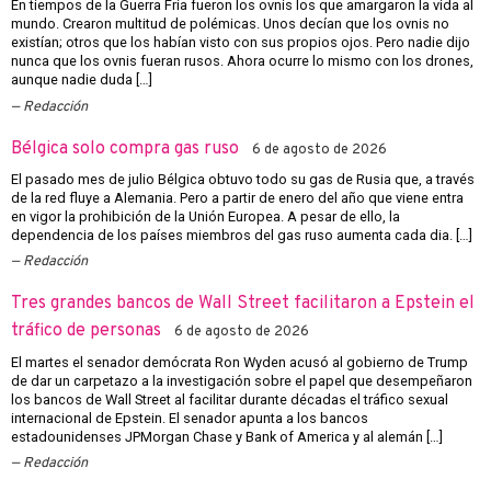
En tiempos de la Guerra Fría fueron los ovnis los que amargaron la vida al
mundo. Crearon multitud de polémicas. Unos decían que los ovnis no
existían; otros que los habían visto con sus propios ojos. Pero nadie dijo
nunca que los ovnis fueran rusos. Ahora ocurre lo mismo con los drones,
aunque nadie duda […]
Redacción
Bélgica solo compra gas ruso
6 de agosto de 2026
El pasado mes de julio Bélgica obtuvo todo su gas de Rusia que, a través
de la red fluye a Alemania. Pero a partir de enero del año que viene entra
en vigor la prohibición de la Unión Europea. A pesar de ello, la
dependencia de los países miembros del gas ruso aumenta cada dia. […]
Redacción
Tres grandes bancos de Wall Street facilitaron a Epstein el
tráfico de personas
6 de agosto de 2026
El martes el senador demócrata Ron Wyden acusó al gobierno de Trump
de dar un carpetazo a la investigación sobre el papel que desempeñaron
los bancos de Wall Street al facilitar durante décadas el tráfico sexual
internacional de Epstein. El senador apunta a los bancos
estadounidenses JPMorgan Chase y Bank of America y al alemán […]
Redacción