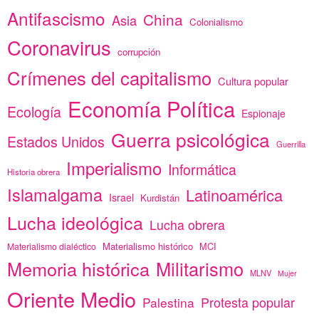
Antifascismo
China
Asia
Colonialismo
Coronavirus
corrupción
Crímenes del capitalismo
Cultura popular
Economía Política
Ecología
Espionaje
Guerra psicológica
Estados Unidos
Guerrilla
Imperialismo
Informática
Historia obrera
Islamalgama
Latinoamérica
Israel
Kurdistán
Lucha ideológica
Lucha obrera
Materialismo histórico
MCI
Materialismo dialéctico
Memoria histórica
Militarismo
MLNV
Mujer
Oriente Medio
Protesta popular
Palestina