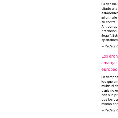
La fiscalía
citado a l
estadounid
informarle
su contra.
Anticorrup
detención 
ilegal”. Es
apartament
Redacci
Los dron
amargar l
europeo
En tiempos 
los que am
multitud d
ovnis no ex
con sus pr
que los ov
mismo con 
Redacci