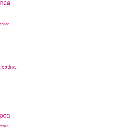
rica
éctico
lestina
opea
Yemen