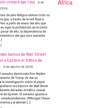
África
solo compra gas ruso
6 de
 2026
mes de julio Bélgica obtuvo todo su
a que, a través de la red fluye a
Pero a partir de enero del año que
 en vigor la prohibición de la Unión
 pesar de ello, la dependencia de
 miembros del gas ruso aumenta
…]
ón
ndes bancos de Wall Street
on a Epstein el tráfico de
s
6 de agosto de 2026
el senador demócrata Ron Wyden
obierno de Trump de dar un
a la investigación sobre el papel
eñaron los bancos de Wall Street
r durante décadas el tráfico sexual
al de Epstein. El senador apunta a
s estadounidenses JPMorgan Chase
merica y al alemán […]