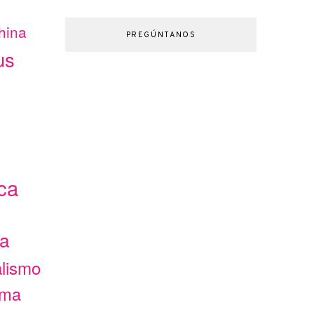
hina
PREGÚNTANOS
us
ca
ca
alismo
ama