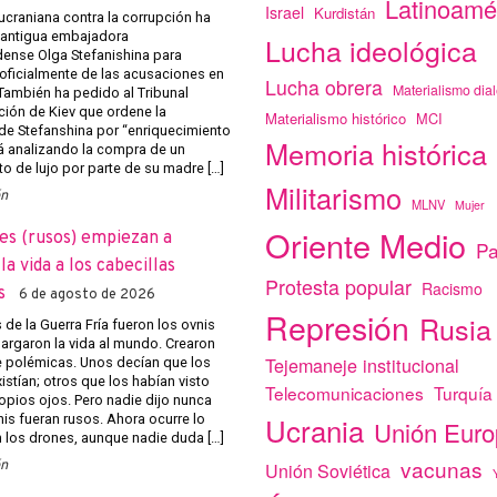
Latinoamé
Israel
Kurdistán
 ucraniana contra la corrupción ha
a antigua embajadora
Lucha ideológica
ense Olga Stefanishina para
 oficialmente de las acusaciones en
Lucha obrera
Materialismo dial
 También ha pedido al Tribunal
ción de Kiev que ordene la
Materialismo histórico
MCI
de Stefanshina por “enriquecimiento
Memoria histórica
tá analizando la compra de un
o de lujo por parte de su madre […]
Militarismo
ón
MLNV
Mujer
Oriente Medio
es (rusos) empiezan a
Pa
a vida a los cabecillas
Protesta popular
Racismo
s
6 de agosto de 2026
Represión
Rusia
de la Guerra Fría fueron los ovnis
argaron la vida al mundo. Crearon
Tejemaneje institucional
e polémicas. Unos decían que los
istían; otros que los habían visto
Telecomunicaciones
Turquía
opios ojos. Pero nadie dijo nunca
Ucrania
nis fueran rusos. Ahora ocurre lo
Unión Eur
los drones, aunque nadie duda […]
vacunas
ón
Unión Soviética