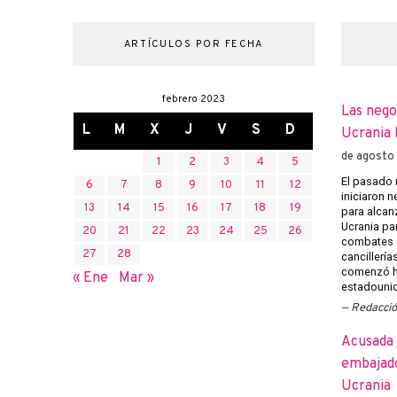
ARTÍCULOS POR FECHA
febrero 2023
Las nego
L
M
X
J
V
S
D
Ucrania 
de agosto
1
2
3
4
5
El pasado 
6
7
8
9
10
11
12
iniciaron 
13
14
15
16
17
18
19
para alcanz
Ucrania pa
20
21
22
23
24
25
26
combates e
27
28
cancillería
comenzó h
« Ene
Mar »
estadounid
Redacci
Acusada 
embajado
Ucrania