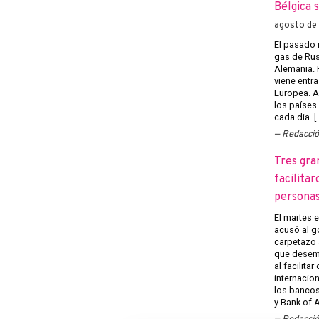
Bélgica 
agosto de
El pasado 
gas de Rusi
Alemania. 
viene entra
Europea. A
los países
cada dia. [
Redacci
Tres gra
facilitar
persona
El martes 
acusó al g
carpetazo 
que desemp
al facilita
internacion
los banco
y Bank of A