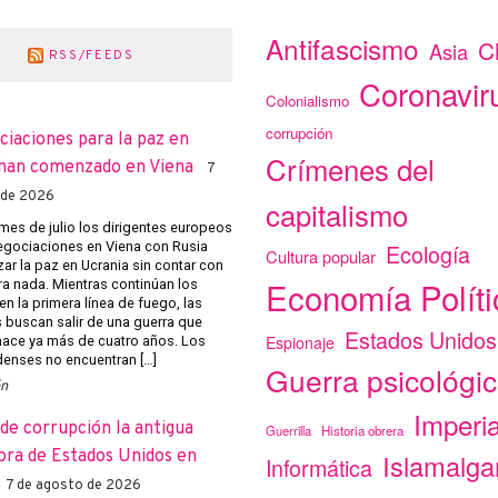
Antifascismo
C
Asia
RSS/FEEDS
Coronavir
Colonialismo
corrupción
ciaciones para la paz en
Crímenes del
han comenzado en Viena
7
 de 2026
capitalismo
mes de julio los dirigentes europeos
negociaciones en Viena con Rusia
Ecología
Cultura popular
ar la paz en Ucrania sin contar con
Economía Políti
ra nada. Mientras continúan los
n la primera línea de fuego, las
s buscan salir de una guerra que
Estados Unidos
Espionaje
ace ya más de cuatro años. Los
enses no encuentran […]
Guerra psicológi
ón
Imperi
de corrupción la antigua
Guerrilla
Historia obrera
ra de Estados Unidos en
Islamalg
Informática
7 de agosto de 2026