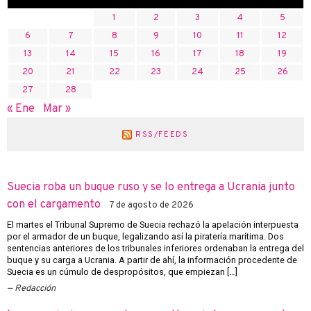
1
2
3
4
5
6
7
8
9
10
11
12
13
14
15
16
17
18
19
20
21
22
23
24
25
26
27
28
« Ene
Mar »
RSS/FEEDS
Suecia roba un buque ruso y se lo entrega a Ucrania junto
con el cargamento
7 de agosto de 2026
El martes el Tribunal Supremo de Suecia rechazó la apelación interpuesta
por el armador de un buque, legalizando así la piratería marítima. Dos
sentencias anteriores de los tribunales inferiores ordenaban la entrega del
buque y su carga a Ucrania. A partir de ahí, la información procedente de
Suecia es un cúmulo de despropósitos, que empiezan […]
Redacción