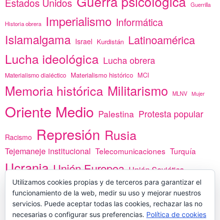
Guerra psicológica
Estados Unidos
Guerrilla
Imperialismo
Informática
Historia obrera
Islamalgama
Latinoamérica
Israel
Kurdistán
Lucha ideológica
Lucha obrera
Materialismo histórico
MCI
Materialismo dialéctico
Memoria histórica
Militarismo
MLNV
Mujer
Oriente Medio
Protesta popular
Palestina
Represión
Rusia
Racismo
Tejemaneje institucional
Telecomunicaciones
Turquía
Ucrania
Unión Europea
Unión Soviética
África
Utilizamos cookies propias y de terceros para garantizar el
vacunas
Yemen
funcionamiento de la web, medir su uso y mejorar nuestros
servicios. Puede aceptar todas las cookies, rechazar las no
necesarias o configurar sus preferencias.
Política de cookies
PREGÚNTANOS