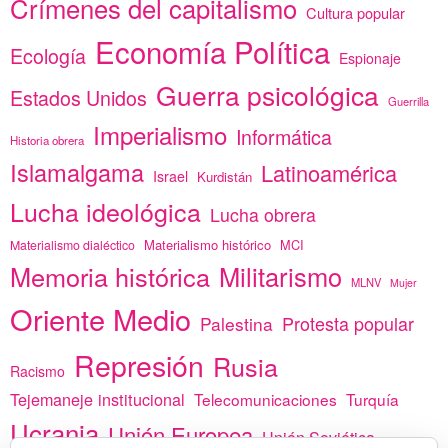
Crímenes del capitalismo
Cultura popular
Economía Política
Ecología
Espionaje
Guerra psicológica
Estados Unidos
Guerrilla
Imperialismo
Informática
Historia obrera
Islamalgama
Latinoamérica
Israel
Kurdistán
Lucha ideológica
Lucha obrera
Materialismo histórico
MCI
Materialismo dialéctico
Memoria histórica
Militarismo
MLNV
Mujer
Oriente Medio
Protesta popular
Palestina
Represión
Rusia
Racismo
Tejemaneje institucional
Telecomunicaciones
Turquía
Ucrania
Unión Europea
Unión Soviética