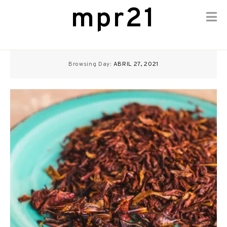
mpr21
Skip
to
Browsing Day:
ABRIL 27, 2021
content