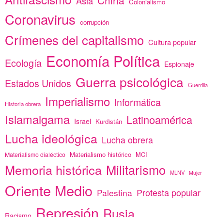
Asia
Colonialismo
Coronavirus
corrupción
Crímenes del capitalismo
Cultura popular
Economía Política
Ecología
Espionaje
Guerra psicológica
Estados Unidos
Guerrilla
Imperialismo
Informática
Historia obrera
Islamalgama
Latinoamérica
Israel
Kurdistán
Lucha ideológica
Lucha obrera
Materialismo histórico
MCI
Materialismo dialéctico
Memoria histórica
Militarismo
MLNV
Mujer
Oriente Medio
Protesta popular
Palestina
Represión
Rusia
Racismo