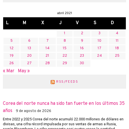
abril 2021
L
M
X
J
V
S
D
1
2
3
4
5
6
7
8
9
10
11
12
13
14
15
16
17
18
19
20
21
22
23
24
25
26
27
28
29
30
« Mar
May »
RSS/FEEDS
Corea del norte nunca ha sido tan fuerte en los últimos 35
años
9 de agosto de 2026
Entre 2022 y 2025 Corea del norte acumuló 22.000 millones de dólares en
divisas, una cifra récord impulsada por sus ventas de armas a Rusia,
según Bloomberg. La cifra representa casi cuatro veces la cantidad