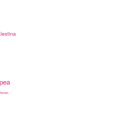
lestina
opea
Yemen