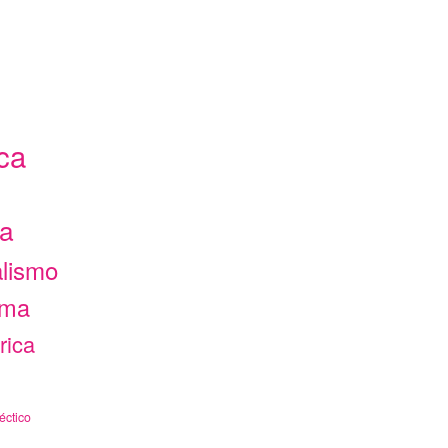
ca
ca
alismo
ama
rica
éctico