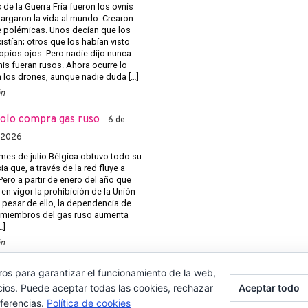
de la Guerra Fría fueron los ovnis
argaron la vida al mundo. Crearon
e polémicas. Unos decían que los
istían; otros que los habían visto
opios ojos. Pero nadie dijo nunca
nis fueran rusos. Ahora ocurre lo
los drones, aunque nadie duda […]
ón
solo compra gas ruso
6 de
 2026
mes de julio Bélgica obtuvo todo su
a que, a través de la red fluye a
Pero a partir de enero del año que
 en vigor la prohibición de la Unión
 pesar de ello, la dependencia de
 miembros del gas ruso aumenta
…]
ón
ros para garantizar el funcionamiento de la web,
cios. Puede aceptar todas las cookies, rechazar
Aceptar todo
eferencias.
Política de cookies