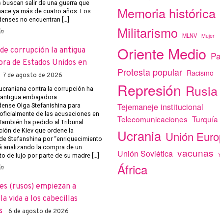
s buscan salir de una guerra que
Memoria histórica
ace ya más de cuatro años. Los
enses no encuentran […]
Militarismo
ón
MLNV
Mujer
Oriente Medio
de corrupción la antigua
Pa
ra de Estados Unidos en
Protesta popular
Racismo
7 de agosto de 2026
Represión
Rusia
 ucraniana contra la corrupción ha
a antigua embajadora
Tejemaneje institucional
ense Olga Stefanishina para
 oficialmente de las acusaciones en
Telecomunicaciones
Turquía
 También ha pedido al Tribunal
Ucrania
ción de Kiev que ordene la
Unión Eur
de Stefanshina por “enriquecimiento
tá analizando la compra de un
vacunas
Unión Soviética
o de lujo por parte de su madre […]
África
ón
es (rusos) empiezan a
a vida a los cabecillas
s
6 de agosto de 2026