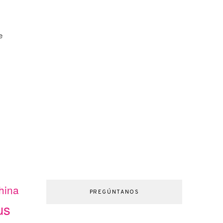
e
hina
PREGÚNTANOS
us