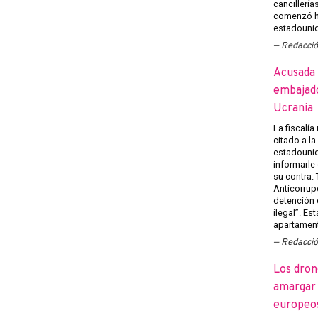
cancillería
comenzó h
estadounid
Redacci
Acusada 
embajado
Ucrania
La fiscalía
citado a l
estadounid
informarle
su contra.
Anticorrup
detención 
ilegal”. Es
apartament
Redacci
Los dron
amargar l
europeo