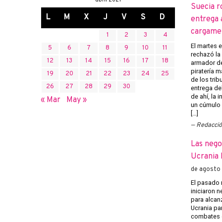
abril 2021
Suecia r
L
M
X
J
V
S
D
entrega 
cargame
1
2
3
4
El martes 
5
6
7
8
9
10
11
rechazó la 
12
13
14
15
16
17
18
armador de
piratería m
19
20
21
22
23
24
25
de los trib
26
27
28
29
30
entrega del
de ahí, la
« Mar
May »
un cúmulo
[…]
Redacci
Las nego
Ucrania 
de agosto
El pasado 
iniciaron 
para alcanz
Ucrania pa
combates e