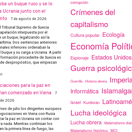
corrupción
oba un buque ruso y se lo
Crímenes del
a Ucrania junto con el
nto
7 de agosto de 2026
capitalismo
el Tribunal Supremo de Suecia
apelación interpuesta por el
Ecología
Cultura popular
 un buque, legalizando así la
Economía Políti
arítima. Dos sentencias anteriores
unales inferiores ordenaban la
 buque y su carga a Ucrania. A partir
Estados Unidos
Espionaje
 información procedente de Suecia es
 de despropósitos, que empiezan
Guerra psicológi
ón
Imperi
Guerrilla
Historia obrera
ciaciones para la paz en
Islamalg
Informática
han comenzado en Viena
7
Latinoamé
 de 2026
Israel
Kurdistán
mes de julio los dirigentes europeos
Lucha ideológica
negociaciones en Viena con Rusia
ar la paz en Ucrania sin contar con
Lucha obrera
Materialismo dial
ra nada. Mientras continúan los
n la primera línea de fuego, las
Materialismo histórico
MCI