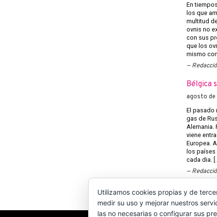
En tiempos 
los que am
multitud d
ovnis no ex
con sus pr
que los ov
mismo con 
Redacci
Bélgica 
agosto de
El pasado 
gas de Rusi
Alemania. 
viene entra
Europea. A
los países
cada dia. [
Redacci
Utilizamos cookies propias y de terce
medir su uso y mejorar nuestros servi
las no necesarias o configurar sus pr