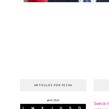
ARTÍCULOS POR FECHA
abril 2021
Suecia r
L
M
X
J
V
S
D