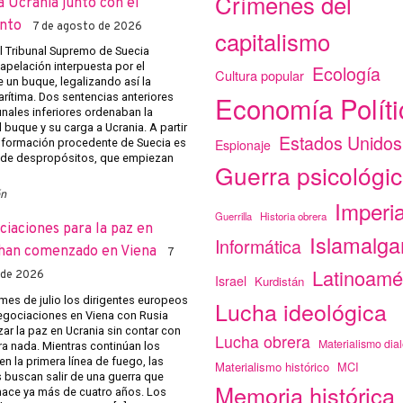
Crímenes del
a Ucrania junto con el
nto
7 de agosto de 2026
capitalismo
el Tribunal Supremo de Suecia
apelación interpuesta por el
Ecología
Cultura popular
 un buque, legalizando así la
Economía Políti
arítima. Dos sentencias anteriores
unales inferiores ordenaban la
 buque y su carga a Ucrania. A partir
Estados Unidos
Espionaje
 información procedente de Suecia es
 de despropósitos, que empiezan
Guerra psicológi
ón
Imperi
Guerrilla
Historia obrera
ciaciones para la paz en
Islamalg
Informática
han comenzado en Viena
7
Latinoamé
 de 2026
Israel
Kurdistán
mes de julio los dirigentes europeos
Lucha ideológica
negociaciones en Viena con Rusia
ar la paz en Ucrania sin contar con
Lucha obrera
Materialismo dial
ra nada. Mientras continúan los
n la primera línea de fuego, las
Materialismo histórico
MCI
s buscan salir de una guerra que
Memoria histórica
ace ya más de cuatro años. Los