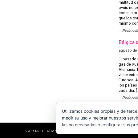
multitud d
ovnis no ex
con sus pr
que los ov
mismo con 
Redacci
Bélgica 
agosto de
El pasado 
gas de Rusi
Alemania. 
viene entra
Europea. A
los países
cada dia. [
Redacci
Utilizamos cookies propias y de terce
medir su uso y mejorar nuestros servi
las no necesarias o configurar sus pr
COPYLEFT - CÍTANOS SI USAS CONTENIDOS DE ESTA WEB
POLÍT