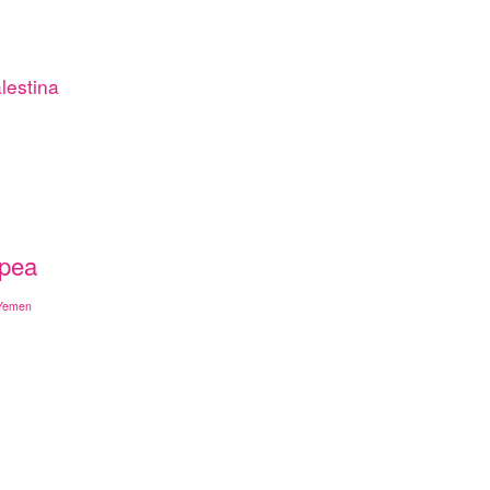
lestina
opea
Yemen