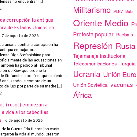
enses no encuentran […]
Militarismo
ón
MLNV
Mujer
Oriente Medio
de corrupción la antigua
Pa
ra de Estados Unidos en
Protesta popular
Racismo
7 de agosto de 2026
Represión
Rusia
 ucraniana contra la corrupción ha
a antigua embajadora
Tejemaneje institucional
ense Olga Stefanishina para
 oficialmente de las acusaciones en
Telecomunicaciones
Turquía
 También ha pedido al Tribunal
Ucrania
ción de Kiev que ordene la
Unión Eur
de Stefanshina por “enriquecimiento
tá analizando la compra de un
vacunas
Unión Soviética
o de lujo por parte de su madre […]
África
ón
es (rusos) empiezan a
a vida a los cabecillas
s
6 de agosto de 2026
de la Guerra Fría fueron los ovnis
argaron la vida al mundo. Crearon