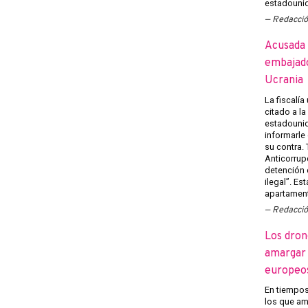
estadounid
Redacci
Acusada 
embajado
Ucrania
La fiscalía
citado a l
estadounid
informarle
su contra.
Anticorrup
detención 
ilegal”. Es
apartament
Redacci
Los dron
amargar l
europeo
En tiempos 
los que am