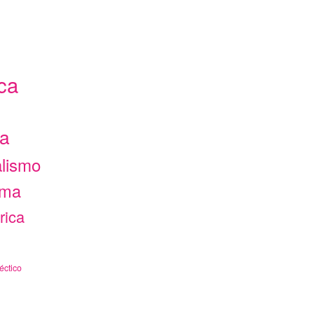
ca
ca
alismo
ama
rica
éctico