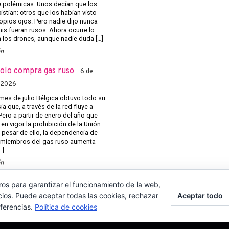
e polémicas. Unos decían que los
istían; otros que los habían visto
opios ojos. Pero nadie dijo nunca
nis fueran rusos. Ahora ocurre lo
los drones, aunque nadie duda […]
ón
solo compra gas ruso
6 de
 2026
mes de julio Bélgica obtuvo todo su
a que, a través de la red fluye a
Pero a partir de enero del año que
 en vigor la prohibición de la Unión
 pesar de ello, la dependencia de
 miembros del gas ruso aumenta
…]
ón
ros para garantizar el funcionamiento de la web,
cios. Puede aceptar todas las cookies, rechazar
Aceptar todo
eferencias.
Política de cookies
ICA DE COOKIES