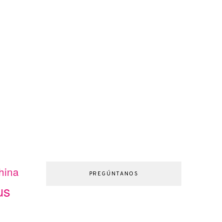
hina
PREGÚNTANOS
us