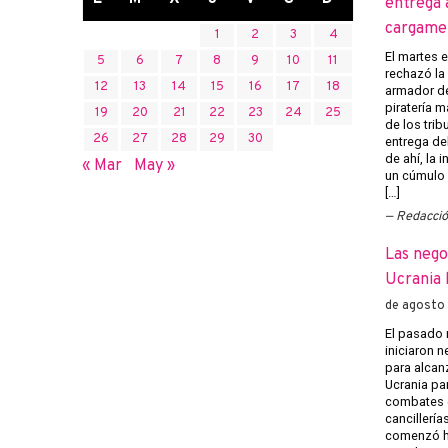
entrega 
cargame
1
2
3
4
El martes 
5
6
7
8
9
10
11
rechazó la 
12
13
14
15
16
17
18
armador de
piratería m
19
20
21
22
23
24
25
de los trib
26
27
28
29
30
entrega del
de ahí, la
« Mar
May »
un cúmulo
[…]
Redacci
Las nego
Ucrania 
de agosto
El pasado 
iniciaron 
para alcanz
Ucrania pa
combates e
cancillería
comenzó h