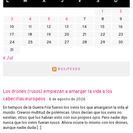
L
M
X
J
V
S
D
1
2
3
4
5
6
7
8
9
10
11
12
13
14
15
16
17
18
19
20
21
22
23
24
25
26
27
28
29
30
31
« Jul
RSS/FEEDS
Los drones (rusos) empiezan a amargar la vida a los
cabecillas europeos
6 de agosto de 2026
En tiempos de la Guerra Fría fueron los ovnis los que amargaron la vida al
mundo. Crearon multitud de polémicas. Unos decían que los ovnis no
existían; otros que los habían visto con sus propios ojos. Pero nadie dijo
nunca que los ovnis fueran rusos. Ahora ocurre lo mismo con los drones,
aunque nadie duda […]