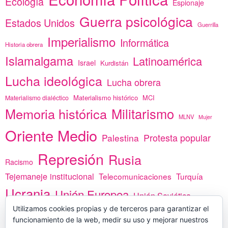
Ecología
Espionaje
Guerra psicológica
Estados Unidos
Guerrilla
Imperialismo
Informática
Historia obrera
Islamalgama
Latinoamérica
Israel
Kurdistán
Lucha ideológica
Lucha obrera
Materialismo histórico
MCI
Materialismo dialéctico
Memoria histórica
Militarismo
MLNV
Mujer
Oriente Medio
Protesta popular
Palestina
Represión
Rusia
Racismo
Tejemaneje institucional
Telecomunicaciones
Turquía
Ucrania
Unión Europea
Unión Soviética
África
Utilizamos cookies propias y de terceros para garantizar el
vacunas
Yemen
funcionamiento de la web, medir su uso y mejorar nuestros