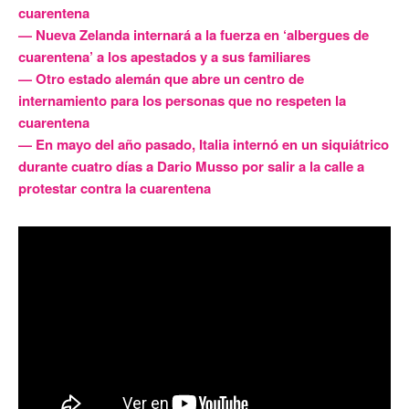
cuarentena
— Nueva Zelanda internará a la fuerza en ‘albergues de
cuarentena’ a los apestados y a sus familiares
— Otro estado alemán que abre un centro de
internamiento para los personas que no respeten la
cuarentena
— En mayo del año pasado, Italia internó en un siquiátrico
durante cuatro días a Dario Musso por salir a la calle a
protestar contra la cuarentena