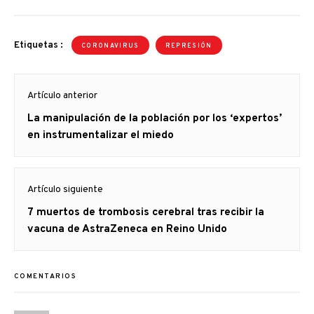
Etiquetas :
CORONAVIRUS
REPRESIÓN
Navegación
Artículo anterior
de
Artículo
La manipulación de la población por los ‘expertos’
entradas
anterior
en instrumentalizar el miedo
Artículo siguiente
Artículo
7 muertos de trombosis cerebral tras recibir la
siguiente:
vacuna de AstraZeneca en Reino Unido
COMENTARIOS