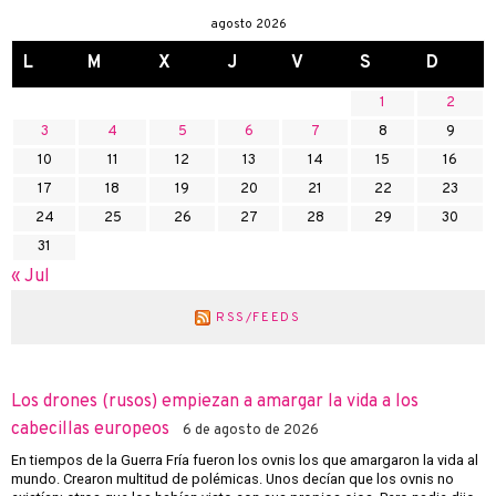
agosto 2026
L
M
X
J
V
S
D
1
2
3
4
5
6
7
8
9
10
11
12
13
14
15
16
17
18
19
20
21
22
23
24
25
26
27
28
29
30
31
« Jul
RSS/FEEDS
Los drones (rusos) empiezan a amargar la vida a los
cabecillas europeos
6 de agosto de 2026
En tiempos de la Guerra Fría fueron los ovnis los que amargaron la vida al
mundo. Crearon multitud de polémicas. Unos decían que los ovnis no