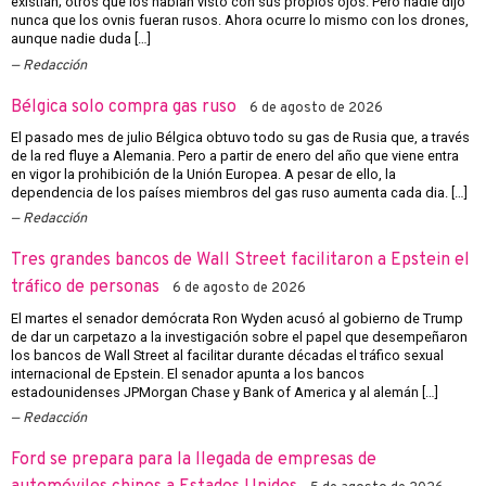
existían; otros que los habían visto con sus propios ojos. Pero nadie dijo
nunca que los ovnis fueran rusos. Ahora ocurre lo mismo con los drones,
aunque nadie duda […]
Redacción
Bélgica solo compra gas ruso
6 de agosto de 2026
El pasado mes de julio Bélgica obtuvo todo su gas de Rusia que, a través
de la red fluye a Alemania. Pero a partir de enero del año que viene entra
en vigor la prohibición de la Unión Europea. A pesar de ello, la
dependencia de los países miembros del gas ruso aumenta cada dia. […]
Redacción
Tres grandes bancos de Wall Street facilitaron a Epstein el
tráfico de personas
6 de agosto de 2026
El martes el senador demócrata Ron Wyden acusó al gobierno de Trump
de dar un carpetazo a la investigación sobre el papel que desempeñaron
los bancos de Wall Street al facilitar durante décadas el tráfico sexual
internacional de Epstein. El senador apunta a los bancos
estadounidenses JPMorgan Chase y Bank of America y al alemán […]
Redacción
Ford se prepara para la llegada de empresas de