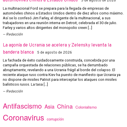
automóviles chinos a Estados Unidos
5 de agosto de 2026
La multinacional Ford se prepara para la llegada de empresas de
automóviles chinos a Estados Unidos dentro de diez años como máximo.
Así se lo confesó Jim Farley, el dirigente de la multinacional, a sus
trabajadores en una reunión interna en Detroit, celebrada el 30 de julio.
Farley y varios altos dirigentes del monopolio creen […]
Redacción
La agonía de Ucrania se acelera y Zelensky levanta la
bandera blanca
5 de agosto de 2026
La fachada de éxito cuidadosamente construida, concebida por una
campaña orquestada de relaciones públicas, se ha derrumbado
abruptamente, revelando a una Ucrania frágil al borde del colapso. El
reciente ataque ruso contra Kiev ha puesto de manifiesto que Ucrania ya
no dispone de misiles Patriot para interceptar los ataques con misiles
balísticos rusos. La tasa […]
Redacción
Antifascismo
China
Asia
Colonialismo
Coronavirus
corrupción