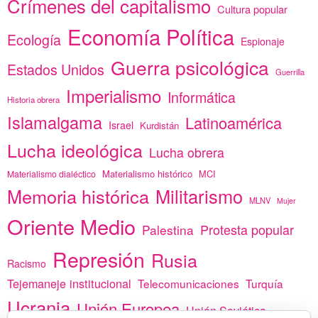
Crímenes del capitalismo
Cultura popular
Economía Política
Ecología
Espionaje
Guerra psicológica
Estados Unidos
Guerrilla
Imperialismo
Informática
Historia obrera
Islamalgama
Latinoamérica
Israel
Kurdistán
Lucha ideológica
Lucha obrera
Materialismo histórico
MCI
Materialismo dialéctico
Memoria histórica
Militarismo
MLNV
Mujer
Oriente Medio
Protesta popular
Palestina
Represión
Rusia
Racismo
Tejemaneje institucional
Telecomunicaciones
Turquía
Ucrania
Unión Europea
Unión Soviética