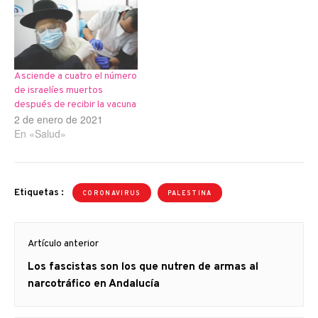
Asciende a cuatro el número
de israelíes muertos
después de recibir la vacuna
2 de enero de 2021
En «Salud»
Etiquetas :
CORONAVIRUS
PALESTINA
Navegación
Artículo anterior
de
Artículo
Los fascistas son los que nutren de armas al
entradas
anterior
narcotráfico en Andalucía