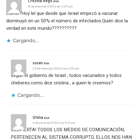
Cristina Regis
dice:
15 de enero de 2021 a las 3:20 pm
Como?Hoy leí que desde que Israel empezó a vacunar
disminuyó en un 50% el número de infectados.Quién dice la
verdad en este mundo??????????
Cargando...
susan
dice:
20 de enero de 2021 a las 6:58 pm
segun el gobierno de Israel , todos vacunados y todos
cheberes.como dice cristina , a quien le creemos?
Cargando...
Ofelia
dice:
6 de junio de 2021 a las 5:01 am
DESPIERTA! TODOS LOS MEDIOS DE COMUNICACIÓN,
PERTENECEN AL SISTEMA CORRUPTO, ELLOS NOS HAN