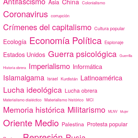
Antifascismo
China
Asia
Colonialismo
Coronavirus
corrupción
Crímenes del capitalismo
Cultura popular
Economía Política
Ecología
Espionaje
Guerra psicológica
Estados Unidos
Guerrilla
Imperialismo
Informática
Historia obrera
Islamalgama
Latinoamérica
Israel
Kurdistán
Lucha ideológica
Lucha obrera
Materialismo histórico
MCI
Materialismo dialéctico
Memoria histórica
Militarismo
MLNV
Mujer
Oriente Medio
Protesta popular
Palestina
Represión
Rusia