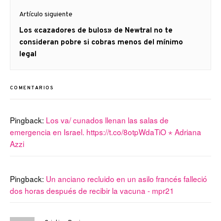
Artículo siguiente
Artículo
Los «cazadores de bulos» de Newtral no te
siguiente:
consideran pobre si cobras menos del mínimo
legal
COMENTARIOS
Pingback:
Los va/ cunados llenan las salas de
emergencia en Israel. https://t.co/8otpWdaTiO ⋆ Adriana
Azzi
Pingback:
Un anciano recluido en un asilo francés falleció
dos horas después de recibir la vacuna - mpr21