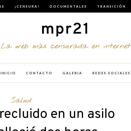
AS
¡CENSURA!
DOCUMENTALES
TRANSICIÓN
mpr21
La web más censurada en internet
INICIO
CONTACTO
GALERIA
REDES SOCIALES
Salud
recluido en un asilo