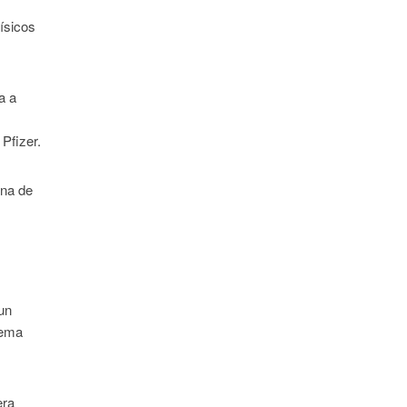
ísicos
a a
Pfizer.
ana de
 un
rema
era