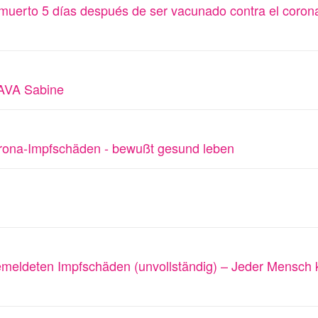
muerto 5 días después de ser vacunado contra el coron
 AVA Sabine
orona-Impfschäden - bewußt gesund leben
emeldeten Impfschäden (unvollständig) – Jeder Mensch