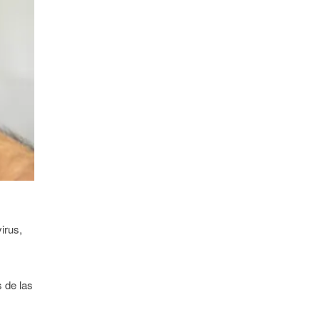
irus,
s de las