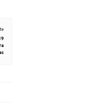
nte
19
ra
as