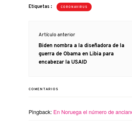
Etiquetas :
CORONAVIRUS
Navegación
Artículo anterior
de
Artículo
Biden nombra a la diseñadora de la
anterior
guerra de Obama en Libia para
entradas
encabezar la USAID
COMENTARIOS
Pingback:
En Noruega el número de anciano