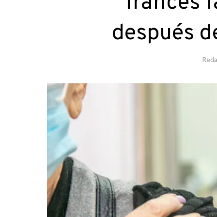
francés f
después de
Reda