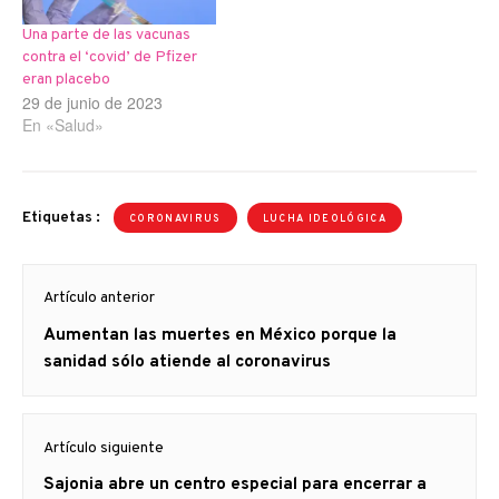
Una parte de las vacunas
contra el ‘covid’ de Pfizer
eran placebo
29 de junio de 2023
En «Salud»
Etiquetas :
CORONAVIRUS
LUCHA IDEOLÓGICA
Navegación
Artículo anterior
de
Artículo
Aumentan las muertes en México porque la
entradas
anterior
sanidad sólo atiende al coronavirus
Artículo siguiente
Artículo
Sajonia abre un centro especial para encerrar a