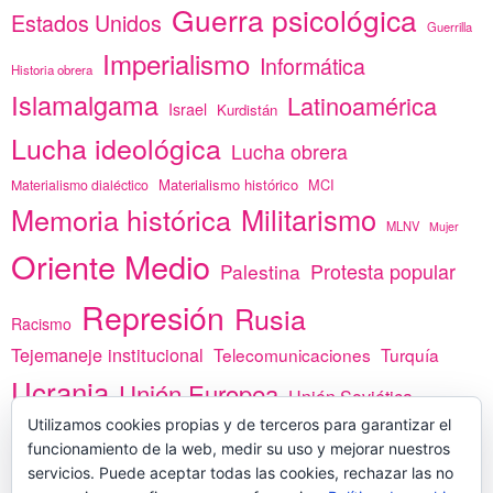
Guerra psicológica
Estados Unidos
Guerrilla
Imperialismo
Informática
Historia obrera
Islamalgama
Latinoamérica
Israel
Kurdistán
Lucha ideológica
Lucha obrera
Materialismo histórico
MCI
Materialismo dialéctico
Memoria histórica
Militarismo
MLNV
Mujer
Oriente Medio
Protesta popular
Palestina
Represión
Rusia
Racismo
Tejemaneje institucional
Telecomunicaciones
Turquía
Ucrania
Unión Europea
Unión Soviética
Utilizamos cookies propias y de terceros para garantizar el
África
vacunas
Yemen
funcionamiento de la web, medir su uso y mejorar nuestros
servicios. Puede aceptar todas las cookies, rechazar las no