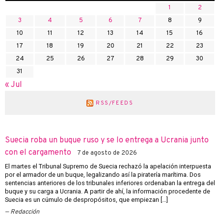
1
2
3
4
5
6
7
8
9
10
11
12
13
14
15
16
17
18
19
20
21
22
23
24
25
26
27
28
29
30
31
« Jul
RSS/FEEDS
Suecia roba un buque ruso y se lo entrega a Ucrania junto
con el cargamento
7 de agosto de 2026
El martes el Tribunal Supremo de Suecia rechazó la apelación interpuesta
por el armador de un buque, legalizando así la piratería marítima. Dos
sentencias anteriores de los tribunales inferiores ordenaban la entrega del
buque y su carga a Ucrania. A partir de ahí, la información procedente de
Suecia es un cúmulo de despropósitos, que empiezan […]
Redacción