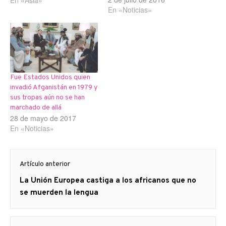
En «Noticias»
escrito en un artículo
publicado por “The
American Interest” titulado
“Hacia un reorientación
mundial”(*). Como suele
suceder, casi ningún medio
se ha hecho eco de…
Fue Estados Unidos quien
invadió Afganistán en 1979 y
sus tropas aún no se han
marchado de allá
28 de mayo de 2017
En «Noticias»
Navegación
Artículo anterior
de
Artículo
La Unión Europea castiga a los africanos que no
entradas
anterior
se muerden la lengua