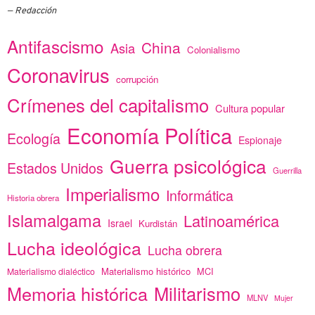
Redacción
Antifascismo
China
Asia
Colonialismo
Coronavirus
corrupción
Crímenes del capitalismo
Cultura popular
Economía Política
Ecología
Espionaje
Guerra psicológica
Estados Unidos
Guerrilla
Imperialismo
Informática
Historia obrera
Islamalgama
Latinoamérica
Israel
Kurdistán
Lucha ideológica
Lucha obrera
Materialismo histórico
MCI
Materialismo dialéctico
Memoria histórica
Militarismo
MLNV
Mujer