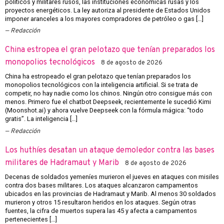
políticos y militares rusos, las instituciones económicas rusas y los
proyectos energéticos. La ley autoriza al presidente de Estados Unidos
imponer aranceles a los mayores compradores de petróleo o gas […]
Redacción
China estropea el gran pelotazo que tenían preparados los
monopolios tecnológicos
8 de agosto de 2026
China ha estropeado el gran pelotazo que tenían preparados los
monopolios tecnológicos con la inteligencia artificial. Si se trata de
competir, no hay nadie como los chinos. Ningún otro consigue más con
menos. Primero fue el chatbot Deepseek, recientemente le sucedió Kimi
(Moonshot.ai) y ahora vuelve Deepseek con la fórmula mágica: “todo
gratis”. La inteligencia […]
Redacción
Los huthíes desatan un ataque demoledor contra las bases
militares de Hadramaut y Marib
8 de agosto de 2026
Decenas de soldados yemeníes murieron el jueves en ataques con misiles
contra dos bases militares. Los ataques alcanzaron campamentos
ubicados en las provincias de Hadramaut y Marib. Al menos 30 soldados
murieron y otros 15 resultaron heridos en los ataques. Según otras
fuentes, la cifra de muertos supera las 45 y afecta a campamentos
pertenecientes […]