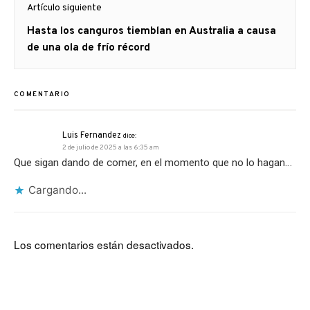
Artículo siguiente
Artículo
Hasta los canguros tiemblan en Australia a causa
siguiente:
de una ola de frío récord
COMENTARIO
Luis Fernandez
dice:
2 de julio de 2025 a las 6:35 am
Que sigan dando de comer, en el momento que no lo hagan…
Cargando...
Los comentarios están desactivados.