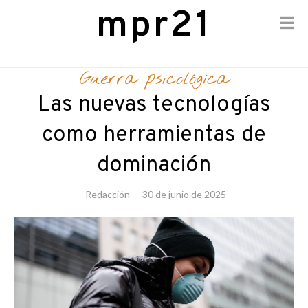
mpr21
Skip
to
Guerra psicológica
content
Las nuevas tecnologías
como herramientas de
dominación
Redacción
30 de junio de 2025