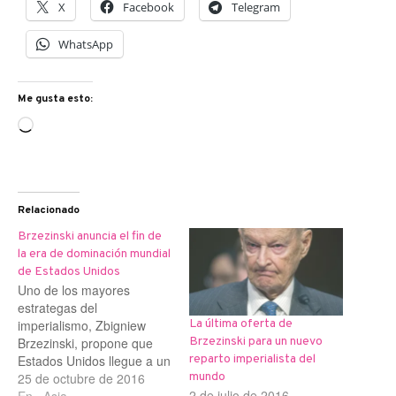
X
Facebook
Telegram
WhatsApp
Me gusta esto:
Cargando...
Relacionado
Brzezinski anuncia el fin de
la era de dominación mundial
de Estados Unidos
Uno de los mayores
estrategas del
imperialismo, Zbigniew
La última oferta de
Brzezinski, propone que
Brzezinski para un nuevo
Estados Unidos llegue a un
reparto imperialista del
acuerdo amistoso con
25 de octubre de 2016
mundo
2 de julio de 2016
Rusia y China. Así lo ha
En «Asia»