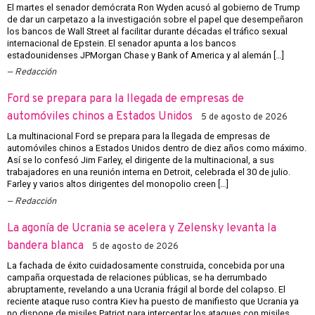
El martes el senador demócrata Ron Wyden acusó al gobierno de Trump
de dar un carpetazo a la investigación sobre el papel que desempeñaron
los bancos de Wall Street al facilitar durante décadas el tráfico sexual
internacional de Epstein. El senador apunta a los bancos
estadounidenses JPMorgan Chase y Bank of America y al alemán […]
Redacción
Ford se prepara para la llegada de empresas de
automóviles chinos a Estados Unidos
5 de agosto de 2026
La multinacional Ford se prepara para la llegada de empresas de
automóviles chinos a Estados Unidos dentro de diez años como máximo.
Así se lo confesó Jim Farley, el dirigente de la multinacional, a sus
trabajadores en una reunión interna en Detroit, celebrada el 30 de julio.
Farley y varios altos dirigentes del monopolio creen […]
Redacción
La agonía de Ucrania se acelera y Zelensky levanta la
bandera blanca
5 de agosto de 2026
La fachada de éxito cuidadosamente construida, concebida por una
campaña orquestada de relaciones públicas, se ha derrumbado
abruptamente, revelando a una Ucrania frágil al borde del colapso. El
reciente ataque ruso contra Kiev ha puesto de manifiesto que Ucrania ya
no dispone de misiles Patriot para interceptar los ataques con misiles