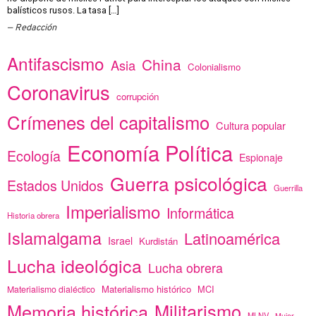
balísticos rusos. La tasa […]
Redacción
Antifascismo
China
Asia
Colonialismo
Coronavirus
corrupción
Crímenes del capitalismo
Cultura popular
Economía Política
Ecología
Espionaje
Guerra psicológica
Estados Unidos
Guerrilla
Imperialismo
Informática
Historia obrera
Islamalgama
Latinoamérica
Israel
Kurdistán
Lucha ideológica
Lucha obrera
Materialismo histórico
MCI
Materialismo dialéctico
Memoria histórica
Militarismo
MLNV
Mujer