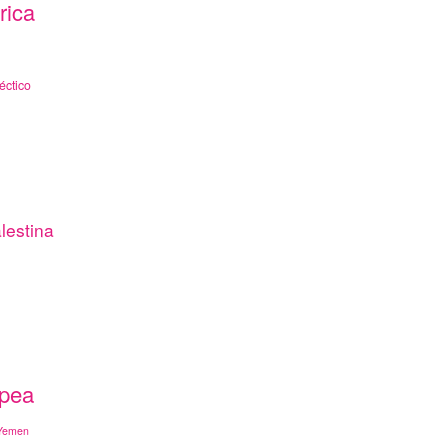
rica
éctico
lestina
opea
Yemen