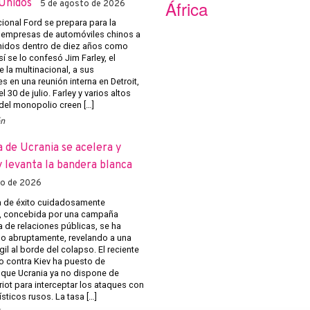
Unidos
África
5 de agosto de 2026
cional Ford se prepara para la
 empresas de automóviles chinos a
nidos dentro de diez años como
 se lo confesó Jim Farley, el
e la multinacional, a sus
s en una reunión interna en Detroit,
l 30 de julio. Farley y varios altos
 del monopolio creen […]
ón
a de Ucrania se acelera y
 levanta la bandera blanca
to de 2026
 de éxito cuidadosamente
, concebida por una campaña
 de relaciones públicas, se ha
 abruptamente, revelando a una
gil al borde del colapso. El reciente
o contra Kiev ha puesto de
 que Ucrania ya no dispone de
riot para interceptar los ataques con
ísticos rusos. La tasa […]