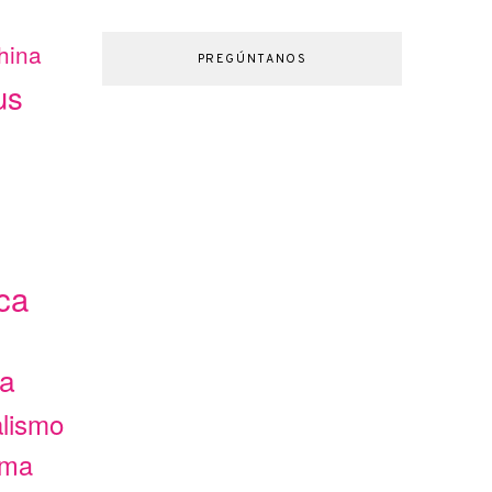
hina
PREGÚNTANOS
us
ca
ca
alismo
ama