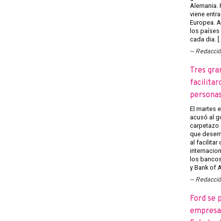
Alemania. 
viene entra
Europea. A
los países
cada dia. [
Redacci
Tres gra
facilitar
persona
El martes 
acusó al g
carpetazo 
que desemp
al facilita
internacion
los banco
y Bank of A
Redacci
Ford se 
empresas