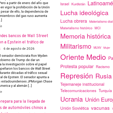
Latinoamé
Pero a partir de enero del año que
Israel
Kurdistán
 en vigor la prohibición de la Unión
Lucha ideológica
 pesar de ello, la dependencia de
 miembros del gas ruso aumenta
Lucha obrera
…]
Materialismo dial
ón
Materialismo histórico
MCI
Memoria histórica
ndes bancos de Wall Street
on a Epstein el tráfico de
Militarismo
MLNV
Mujer
s
6 de agosto de 2026
Oriente Medio
el senador demócrata Ron Wyden
Pa
obierno de Trump de dar un
a la investigación sobre el papel
Protesta popular
Racismo
eñaron los bancos de Wall Street
Represión
r durante décadas el tráfico sexual
Rusia
al de Epstein. El senador apunta a
s estadounidenses JPMorgan Chase
Tejemaneje institucional
merica y al alemán […]
Telecomunicaciones
Turquía
ón
Ucrania
Unión Eur
prepara para la llegada de
vacunas
Unión Soviética
 de automóviles chinos a