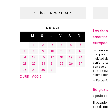
ARTÍCULOS POR FECHA
julio 2025
Los dron
L
M
X
J
V
S
D
amargar l
europeo
1
2
3
4
5
6
En tiempos 
7
8
9
10
11
12
13
los que am
14
15
16
17
18
19
20
multitud d
ovnis no ex
21
22
23
24
25
26
27
con sus pr
28
29
30
31
que los ov
mismo con 
« Jun
Ago »
Redacci
Bélgica 
agosto de
El pasado 
gas de Rusi