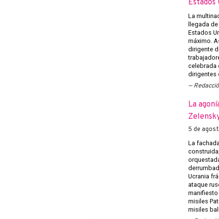
Estados 
La multina
llegada de
Estados U
máximo. Así
dirigente d
trabajadore
celebrada e
dirigentes
Redacci
La agoní
Zelensky
5 de agos
La fachada
construida
orquestada
derrumbado
Ucrania frá
ataque rus
manifiesto
misiles Pat
misiles bal