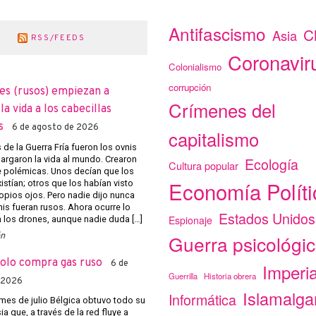
Antifascismo
C
Asia
RSS/FEEDS
Coronavir
Colonialismo
corrupción
es (rusos) empiezan a
Crímenes del
a vida a los cabecillas
s
6 de agosto de 2026
capitalismo
de la Guerra Fría fueron los ovnis
argaron la vida al mundo. Crearon
Ecología
Cultura popular
e polémicas. Unos decían que los
Economía Políti
istían; otros que los habían visto
opios ojos. Pero nadie dijo nunca
nis fueran rusos. Ahora ocurre lo
Estados Unidos
Espionaje
los drones, aunque nadie duda […]
ón
Guerra psicológi
solo compra gas ruso
6 de
Imperi
Guerrilla
Historia obrera
 2026
Islamalg
Informática
mes de julio Bélgica obtuvo todo su
a que, a través de la red fluye a