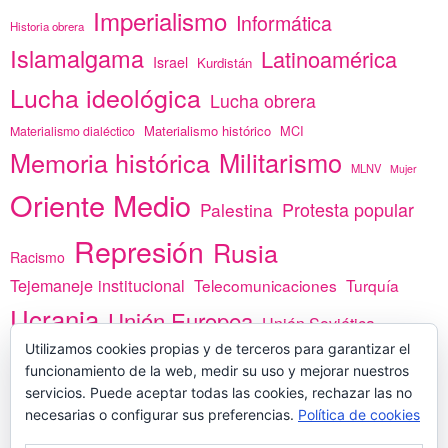
Imperialismo
Informática
Historia obrera
Islamalgama
Latinoamérica
Israel
Kurdistán
Lucha ideológica
Lucha obrera
Materialismo histórico
MCI
Materialismo dialéctico
Memoria histórica
Militarismo
MLNV
Mujer
Oriente Medio
Protesta popular
Palestina
Represión
Rusia
Racismo
Tejemaneje institucional
Telecomunicaciones
Turquía
Ucrania
Unión Europea
Unión Soviética
África
Utilizamos cookies propias y de terceros para garantizar el
vacunas
Yemen
funcionamiento de la web, medir su uso y mejorar nuestros
servicios. Puede aceptar todas las cookies, rechazar las no
necesarias o configurar sus preferencias.
Política de cookies
PREGÚNTANOS