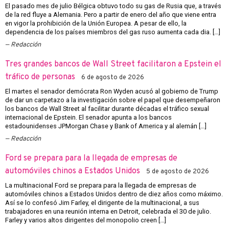
El pasado mes de julio Bélgica obtuvo todo su gas de Rusia que, a través
de la red fluye a Alemania. Pero a partir de enero del año que viene entra
en vigor la prohibición de la Unión Europea. A pesar de ello, la
dependencia de los países miembros del gas ruso aumenta cada dia. […]
Redacción
Tres grandes bancos de Wall Street facilitaron a Epstein el
tráfico de personas
6 de agosto de 2026
El martes el senador demócrata Ron Wyden acusó al gobierno de Trump
de dar un carpetazo a la investigación sobre el papel que desempeñaron
los bancos de Wall Street al facilitar durante décadas el tráfico sexual
internacional de Epstein. El senador apunta a los bancos
estadounidenses JPMorgan Chase y Bank of America y al alemán […]
Redacción
Ford se prepara para la llegada de empresas de
automóviles chinos a Estados Unidos
5 de agosto de 2026
La multinacional Ford se prepara para la llegada de empresas de
automóviles chinos a Estados Unidos dentro de diez años como máximo.
Así se lo confesó Jim Farley, el dirigente de la multinacional, a sus
trabajadores en una reunión interna en Detroit, celebrada el 30 de julio.
Farley y varios altos dirigentes del monopolio creen […]