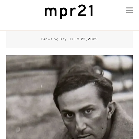
mpr21
Skip
to
Browsing Day:
JULIO 23, 2025
content