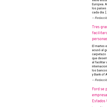
viene entra
Europea. A
los países
cada dia. [
Redacci
Tres gra
facilitar
persona
El martes 
acusó al g
carpetazo 
que desemp
al facilita
internacion
los banco
y Bank of A
Redacci
Ford se 
empresas
Estados 