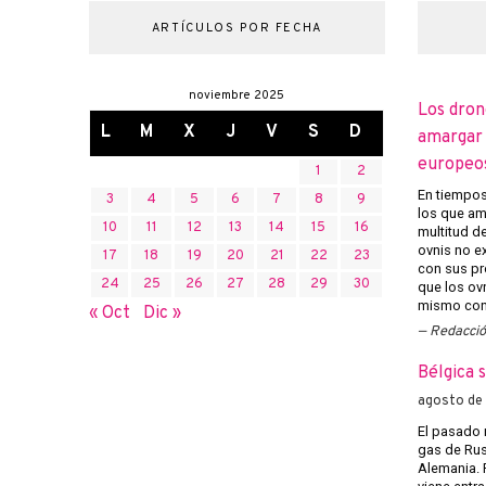
ARTÍCULOS POR FECHA
noviembre 2025
Los dron
L
M
X
J
V
S
D
amargar l
europeo
1
2
En tiempos 
3
4
5
6
7
8
9
los que am
10
11
12
13
14
15
16
multitud d
ovnis no ex
17
18
19
20
21
22
23
con sus pr
24
25
26
27
28
29
30
que los ov
mismo con 
« Oct
Dic »
Redacci
Bélgica 
agosto de
El pasado 
gas de Rusi
Alemania. 