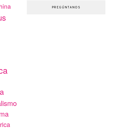
hina
PREGÚNTANOS
us
ca
ca
alismo
ama
rica