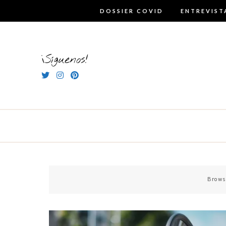
Skip
DOSSIER COVID
ENTREVIST
to
content
¡Síguenos!
Brows