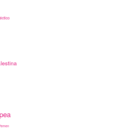
éctico
lestina
opea
Yemen