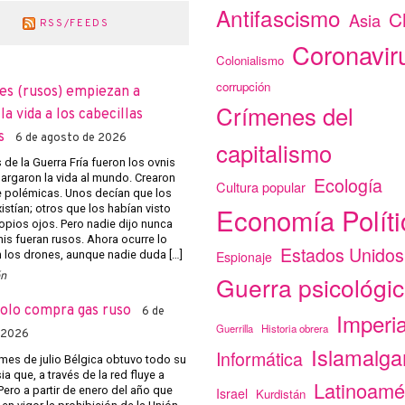
Antifascismo
C
Asia
RSS/FEEDS
Coronavir
Colonialismo
corrupción
es (rusos) empiezan a
Crímenes del
a vida a los cabecillas
s
6 de agosto de 2026
capitalismo
de la Guerra Fría fueron los ovnis
argaron la vida al mundo. Crearon
Ecología
Cultura popular
e polémicas. Unos decían que los
Economía Políti
istían; otros que los habían visto
opios ojos. Pero nadie dijo nunca
nis fueran rusos. Ahora ocurre lo
Estados Unidos
Espionaje
los drones, aunque nadie duda […]
ón
Guerra psicológi
solo compra gas ruso
6 de
Imperi
Guerrilla
Historia obrera
 2026
Islamalg
Informática
mes de julio Bélgica obtuvo todo su
a que, a través de la red fluye a
Latinoamé
Pero a partir de enero del año que
Israel
Kurdistán