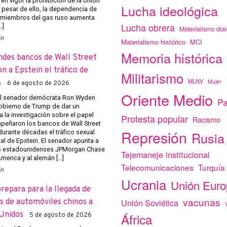
 en vigor la prohibición de la Unión
Lucha ideológica
 pesar de ello, la dependencia de
 miembros del gas ruso aumenta
Lucha obrera
…]
Materialismo dial
ón
Materialismo histórico
MCI
Memoria histórica
ndes bancos de Wall Street
on a Epstein el tráfico de
Militarismo
MLNV
Mujer
s
6 de agosto de 2026
Oriente Medio
el senador demócrata Ron Wyden
Pa
obierno de Trump de dar un
a la investigación sobre el papel
Protesta popular
Racismo
eñaron los bancos de Wall Street
Represión
r durante décadas el tráfico sexual
Rusia
al de Epstein. El senador apunta a
s estadounidenses JPMorgan Chase
Tejemaneje institucional
merica y al alemán […]
Telecomunicaciones
Turquía
ón
Ucrania
Unión Eur
prepara para la llegada de
vacunas
Unión Soviética
 de automóviles chinos a
Unidos
África
5 de agosto de 2026