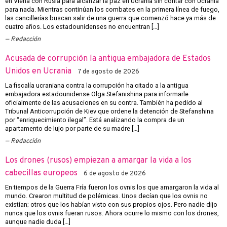
en Viena con Rusia para alcanzar la paz en Ucrania sin contar con Ucrania
para nada. Mientras continúan los combates en la primera línea de fuego,
las cancillerías buscan salir de una guerra que comenzó hace ya más de
cuatro años. Los estadounidenses no encuentran […]
Redacción
Acusada de corrupción la antigua embajadora de Estados
Unidos en Ucrania
7 de agosto de 2026
La fiscalía ucraniana contra la corrupción ha citado a la antigua
embajadora estadounidense Olga Stefanishina para informarle
oficialmente de las acusaciones en su contra. También ha pedido al
Tribunal Anticorrupción de Kiev que ordene la detención de Stefanshina
por “enriquecimiento ilegal”. Está analizando la compra de un
apartamento de lujo por parte de su madre […]
Redacción
Los drones (rusos) empiezan a amargar la vida a los
cabecillas europeos
6 de agosto de 2026
En tiempos de la Guerra Fría fueron los ovnis los que amargaron la vida al
mundo. Crearon multitud de polémicas. Unos decían que los ovnis no
existían; otros que los habían visto con sus propios ojos. Pero nadie dijo
nunca que los ovnis fueran rusos. Ahora ocurre lo mismo con los drones,
aunque nadie duda […]