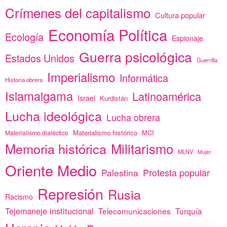
Crímenes del capitalismo
Cultura popular
Economía Política
Ecología
Espionaje
Guerra psicológica
Estados Unidos
Guerrilla
Imperialismo
Informática
Historia obrera
Islamalgama
Latinoamérica
Israel
Kurdistán
Lucha ideológica
Lucha obrera
Materialismo histórico
MCI
Materialismo dialéctico
Memoria histórica
Militarismo
MLNV
Mujer
Oriente Medio
Protesta popular
Palestina
Represión
Rusia
Racismo
Tejemaneje institucional
Telecomunicaciones
Turquía