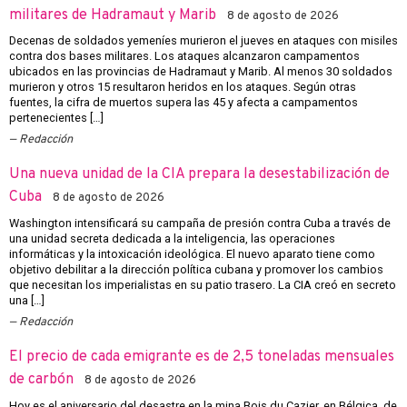
militares de Hadramaut y Marib
8 de agosto de 2026
Decenas de soldados yemeníes murieron el jueves en ataques con misiles
contra dos bases militares. Los ataques alcanzaron campamentos
ubicados en las provincias de Hadramaut y Marib. Al menos 30 soldados
murieron y otros 15 resultaron heridos en los ataques. Según otras
fuentes, la cifra de muertos supera las 45 y afecta a campamentos
pertenecientes […]
Redacción
Una nueva unidad de la CIA prepara la desestabilización de
Cuba
8 de agosto de 2026
Washington intensificará su campaña de presión contra Cuba a través de
una unidad secreta dedicada a la inteligencia, las operaciones
informáticas y la intoxicación ideológica. El nuevo aparato tiene como
objetivo debilitar a la dirección política cubana y promover los cambios
que necesitan los imperialistas en su patio trasero. La CIA creó en secreto
una […]
Redacción
El precio de cada emigrante es de 2,5 toneladas mensuales
de carbón
8 de agosto de 2026
Hoy es el aniversario del desastre en la mina Bois du Cazier, en Bélgica, de