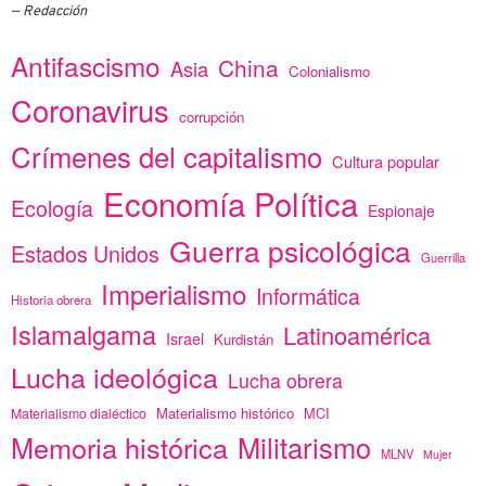
Redacción
Antifascismo
China
Asia
Colonialismo
Coronavirus
corrupción
Crímenes del capitalismo
Cultura popular
Economía Política
Ecología
Espionaje
Guerra psicológica
Estados Unidos
Guerrilla
Imperialismo
Informática
Historia obrera
Islamalgama
Latinoamérica
Israel
Kurdistán
Lucha ideológica
Lucha obrera
Materialismo histórico
MCI
Materialismo dialéctico
Memoria histórica
Militarismo
MLNV
Mujer