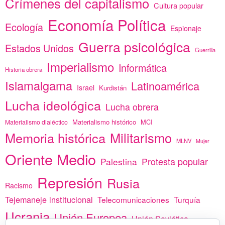
Crímenes del capitalismo
Cultura popular
Economía Política
Ecología
Espionaje
Guerra psicológica
Estados Unidos
Guerrilla
Imperialismo
Informática
Historia obrera
Islamalgama
Latinoamérica
Israel
Kurdistán
Lucha ideológica
Lucha obrera
Materialismo histórico
MCI
Materialismo dialéctico
Memoria histórica
Militarismo
MLNV
Mujer
Oriente Medio
Protesta popular
Palestina
Represión
Rusia
Racismo
Tejemaneje institucional
Telecomunicaciones
Turquía
Ucrania
Unión Europea
Unión Soviética