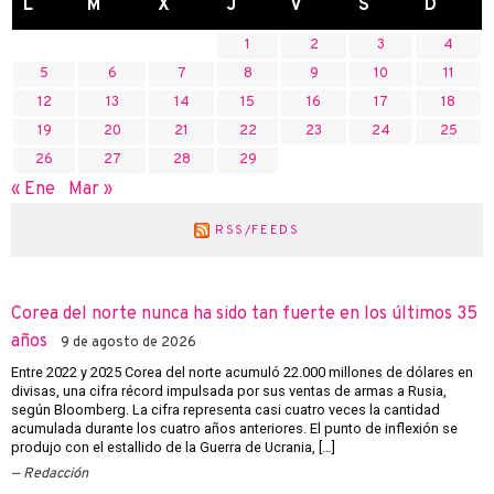
L
M
X
J
V
S
D
1
2
3
4
5
6
7
8
9
10
11
12
13
14
15
16
17
18
19
20
21
22
23
24
25
26
27
28
29
« Ene
Mar »
RSS/FEEDS
Corea del norte nunca ha sido tan fuerte en los últimos 35
años
9 de agosto de 2026
Entre 2022 y 2025 Corea del norte acumuló 22.000 millones de dólares en
divisas, una cifra récord impulsada por sus ventas de armas a Rusia,
según Bloomberg. La cifra representa casi cuatro veces la cantidad
acumulada durante los cuatro años anteriores. El punto de inflexión se
produjo con el estallido de la Guerra de Ucrania, […]
Redacción