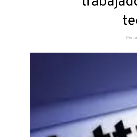
trabajad
te
Redac