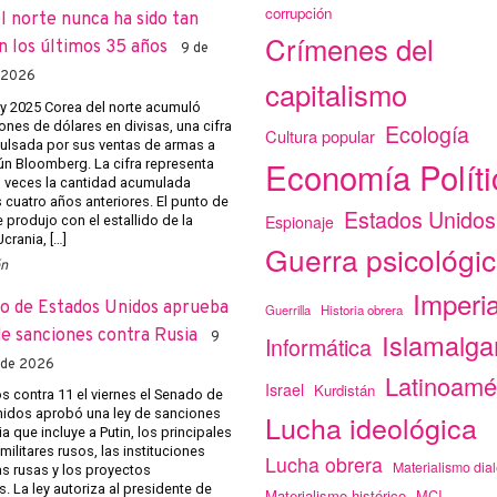
corrupción
l norte nunca ha sido tan
Crímenes del
n los últimos 35 años
9 de
 2026
capitalismo
 y 2025 Corea del norte acumuló
ones de dólares en divisas, una cifra
Ecología
Cultura popular
ulsada por sus ventas de armas a
Economía Políti
ún Bloomberg. La cifra representa
o veces la cantidad acumulada
 cuatro años anteriores. El punto de
Estados Unidos
Espionaje
e produjo con el estallido de la
crania, […]
Guerra psicológi
ón
Imperi
o de Estados Unidos aprueba
Guerrilla
Historia obrera
de sanciones contra Rusia
Islamalg
9
Informática
 de 2026
Latinoamé
Israel
Kurdistán
s contra 11 el viernes el Senado de
idos aprobó una ley de sanciones
Lucha ideológica
a que incluye a Putin, los principales
 militares rusos, las instituciones
Lucha obrera
Materialismo dial
 rusas y los proyectos
. La ley autoriza al presidente de
Materialismo histórico
MCI