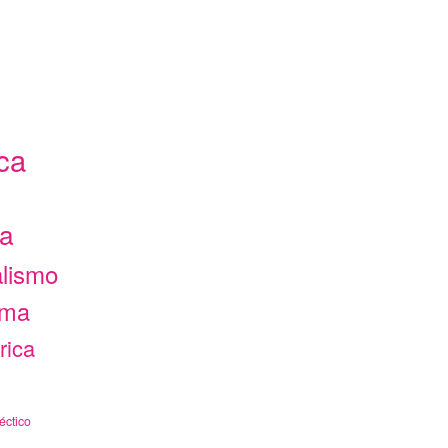
ca
ca
alismo
ama
rica
éctico