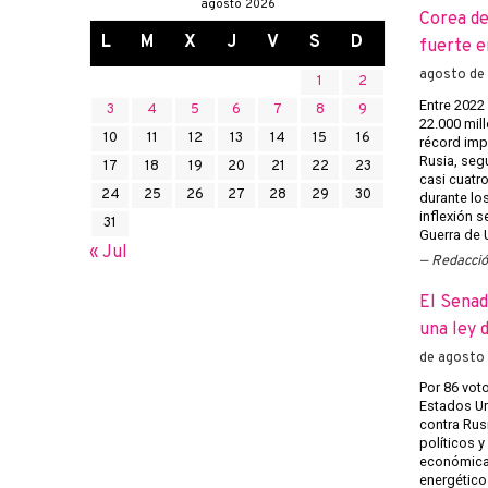
agosto 2026
Corea de
L
M
X
J
V
S
D
fuerte e
agosto de
1
2
Entre 2022
3
4
5
6
7
8
9
22.000 mill
10
11
12
13
14
15
16
récord imp
Rusia, seg
17
18
19
20
21
22
23
casi cuatr
24
25
26
27
28
29
30
durante los
inflexión s
31
Guerra de U
« Jul
Redacci
El Senad
una ley 
de agosto
Por 86 voto
Estados Un
contra Rusi
políticos y
económicas
energéticos