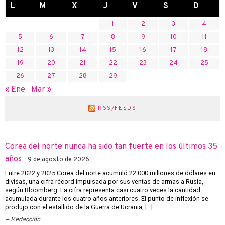
L
M
X
J
V
S
D
1
2
3
4
5
6
7
8
9
10
11
12
13
14
15
16
17
18
19
20
21
22
23
24
25
26
27
28
29
« Ene
Mar »
RSS/FEEDS
Corea del norte nunca ha sido tan fuerte en los últimos 35
años
9 de agosto de 2026
Entre 2022 y 2025 Corea del norte acumuló 22.000 millones de dólares en
divisas, una cifra récord impulsada por sus ventas de armas a Rusia,
según Bloomberg. La cifra representa casi cuatro veces la cantidad
acumulada durante los cuatro años anteriores. El punto de inflexión se
produjo con el estallido de la Guerra de Ucrania, […]
Redacción