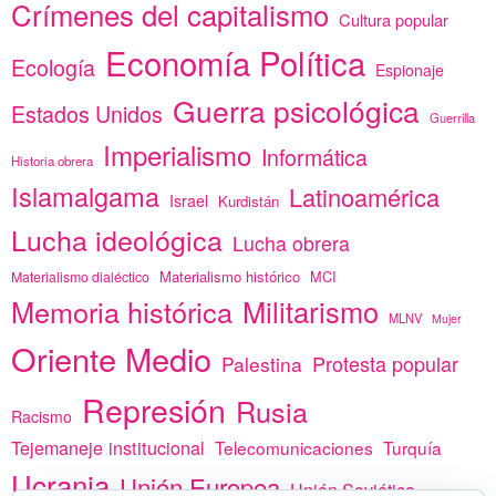
Crímenes del capitalismo
Cultura popular
Economía Política
Ecología
Espionaje
Guerra psicológica
Estados Unidos
Guerrilla
Imperialismo
Informática
Historia obrera
Islamalgama
Latinoamérica
Israel
Kurdistán
Lucha ideológica
Lucha obrera
Materialismo histórico
MCI
Materialismo dialéctico
Memoria histórica
Militarismo
MLNV
Mujer
Oriente Medio
Protesta popular
Palestina
Represión
Rusia
Racismo
Tejemaneje institucional
Telecomunicaciones
Turquía
Ucrania
Unión Europea
Unión Soviética