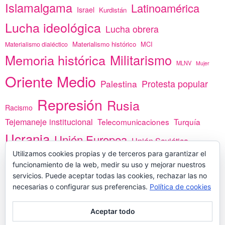
Islamalgama
Latinoamérica
Israel
Kurdistán
Lucha ideológica
Lucha obrera
Materialismo histórico
MCI
Materialismo dialéctico
Memoria histórica
Militarismo
MLNV
Mujer
Oriente Medio
Protesta popular
Palestina
Represión
Rusia
Racismo
Tejemaneje institucional
Telecomunicaciones
Turquía
Ucrania
Unión Europea
Unión Soviética
África
Utilizamos cookies propias y de terceros para garantizar el
vacunas
Yemen
funcionamiento de la web, medir su uso y mejorar nuestros
servicios. Puede aceptar todas las cookies, rechazar las no
necesarias o configurar sus preferencias.
Política de cookies
PREGÚNTANOS
Aceptar todo