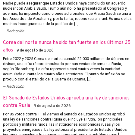
Nadie puede asegurar que Estados Unidos haya concluido un acuerdo
nuclear con Arabia Saudí. Trump aún no lo ha presentado al Congreso y,
además, ha impuesto condiciones adicionales: que Arabia Saudí se una a
los Acuerdos de Abraham y, por lo tanto, reconozca a Israel. Es una de las
muchas incongruencias de la política de […]
Redacción
Corea del norte nunca ha sido tan fuerte en los últimos 35
años
9 de agosto de 2026
Entre 2022 y 2025 Corea del norte acumuló 22.000 millones de dólares en
divisas, una cifra récord impulsada por sus ventas de armas a Rusia,
según Bloomberg. La cifra representa casi cuatro veces la cantidad
acumulada durante los cuatro años anteriores. El punto de inflexión se
produjo con el estallido de la Guerra de Ucrania, […]
Redacción
El Senado de Estados Unidos aprueba una ley de sanciones
contra Rusia
9 de agosto de 2026
Por 86 votos contra 11 el viernes el Senado de Estados Unidos aprobó
una ley de sanciones contra Rusia que incluye a Putin, los principales
políticos y militares rusos, las instituciones económicas rusas y los
proyectos energéticos. La ley autoriza al presidente de Estados Unidos
imponer aranceles a los mayores compradores de petróleo o gas […]