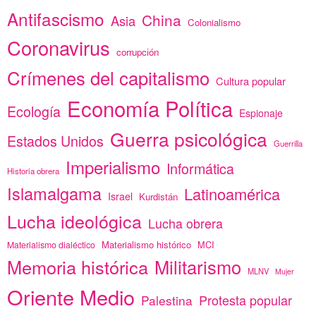
Antifascismo
China
Asia
Colonialismo
Coronavirus
corrupción
Crímenes del capitalismo
Cultura popular
Economía Política
Ecología
Espionaje
Guerra psicológica
Estados Unidos
Guerrilla
Imperialismo
Informática
Historia obrera
Islamalgama
Latinoamérica
Israel
Kurdistán
Lucha ideológica
Lucha obrera
Materialismo histórico
MCI
Materialismo dialéctico
Memoria histórica
Militarismo
MLNV
Mujer
Oriente Medio
Protesta popular
Palestina