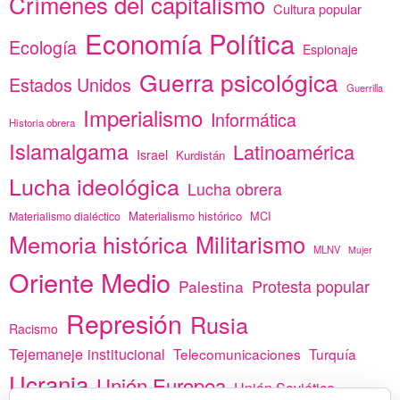
Crímenes del capitalismo
Cultura popular
Economía Política
Ecología
Espionaje
Guerra psicológica
Estados Unidos
Guerrilla
Imperialismo
Informática
Historia obrera
Islamalgama
Latinoamérica
Israel
Kurdistán
Lucha ideológica
Lucha obrera
Materialismo histórico
MCI
Materialismo dialéctico
Memoria histórica
Militarismo
MLNV
Mujer
Oriente Medio
Protesta popular
Palestina
Represión
Rusia
Racismo
Tejemaneje institucional
Telecomunicaciones
Turquía
Ucrania
Unión Europea
Unión Soviética