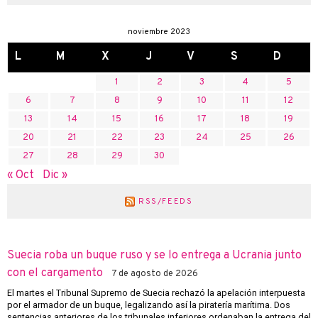
noviembre 2023
L
M
X
J
V
S
D
1
2
3
4
5
6
7
8
9
10
11
12
13
14
15
16
17
18
19
20
21
22
23
24
25
26
27
28
29
30
« Oct
Dic »
RSS/FEEDS
Suecia roba un buque ruso y se lo entrega a Ucrania junto
con el cargamento
7 de agosto de 2026
El martes el Tribunal Supremo de Suecia rechazó la apelación interpuesta
por el armador de un buque, legalizando así la piratería marítima. Dos
sentencias anteriores de los tribunales inferiores ordenaban la entrega del