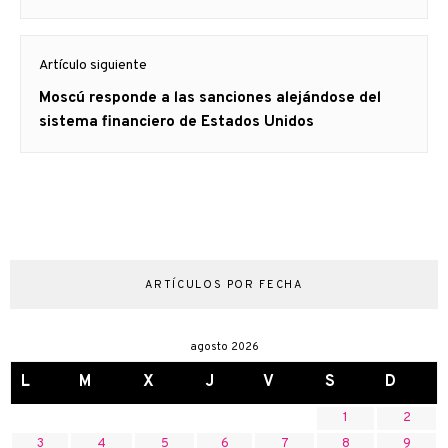
Artículo siguiente
Artículo
Moscú responde a las sanciones alejándose del
siguiente:
sistema financiero de Estados Unidos
ARTÍCULOS POR FECHA
agosto 2026
L
M
X
J
V
S
D
1
2
3
4
5
6
7
8
9