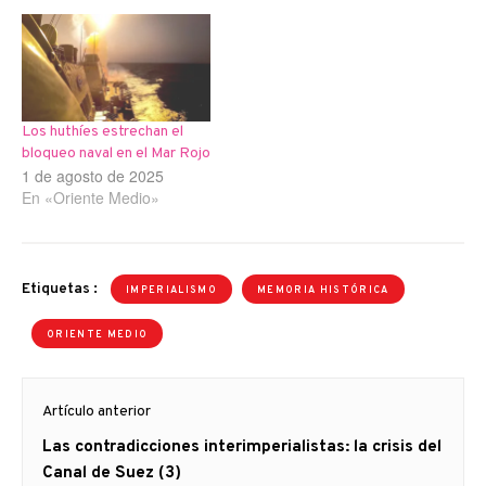
Los huthíes estrechan el
bloqueo naval en el Mar Rojo
1 de agosto de 2025
En «Oriente Medio»
Etiquetas :
IMPERIALISMO
MEMORIA HISTÓRICA
ORIENTE MEDIO
Navegación
Artículo anterior
de
Artículo
Las contradicciones interimperialistas: la crisis del
entradas
anterior
Canal de Suez (3)