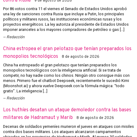
contra Rusia
9 de agosto de 2026
Por 86 votos contra 11 el viernes el Senado de Estados Unidos aprobó
una ley de sanciones contra Rusia que incluye a Putin, los principales
políticos y militares rusos, las instituciones económicas rusas y los
proyectos energéticos. La ley autoriza al presidente de Estados Unidos
imponer aranceles a los mayores compradores de petróleo o gas […]
Redacción
China estropea el gran pelotazo que tenían preparados los
monopolios tecnológicos
8 de agosto de 2026
China ha estropeado el gran pelotazo que tenían preparados los
monopolios tecnológicos con la inteligencia artificial. Si se trata de
competir, no hay nadie como los chinos. Ningún otro consigue más con
menos. Primero fue el chatbot Deepseek, recientemente le sucedió Kimi
(Moonshot.ai) y ahora vuelve Deepseek con la fórmula mágica: “todo
gratis”. La inteligencia […]
Redacción
Los huthíes desatan un ataque demoledor contra las bases
militares de Hadramaut y Marib
8 de agosto de 2026
Decenas de soldados yemeníes murieron el jueves en ataques con misiles
contra dos bases militares. Los ataques alcanzaron campamentos
ubicados en las provincias de Hadramaut y Marib. Al menos 30 soldados