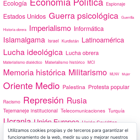
Economía Política
Ecología
Espionaje
Guerra psicológica
Estados Unidos
Guerrilla
Imperialismo
Informática
Historia obrera
Islamalgama
Latinoamérica
Israel
Kurdistán
Lucha ideológica
Lucha obrera
Materialismo histórico
MCI
Materialismo dialéctico
Memoria histórica
Militarismo
MLNV
Mujer
Oriente Medio
Protesta popular
Palestina
Represión
Rusia
Racismo
Tejemaneje institucional
Telecomunicaciones
Turquía
Ucrania
Unión Europea
Unión Soviética
África
Utilizamos cookies propias y de terceros para garantizar el
vacunas
Yemen
funcionamiento de la web, medir su uso y mejorar nuestros