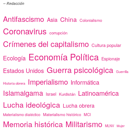
Redacción
Antifascismo
China
Asia
Colonialismo
Coronavirus
corrupción
Crímenes del capitalismo
Cultura popular
Economía Política
Ecología
Espionaje
Guerra psicológica
Estados Unidos
Guerrilla
Imperialismo
Informática
Historia obrera
Islamalgama
Latinoamérica
Israel
Kurdistán
Lucha ideológica
Lucha obrera
Materialismo histórico
MCI
Materialismo dialéctico
Memoria histórica
Militarismo
MLNV
Mujer