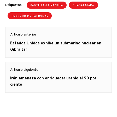
Etiquetas :
CASTILLA-LA MANCHA
GUADALAJARA
TERRORISMO PATRONAL
Navegación
Artículo anterior
de
Artículo
Estados Unidos exhibe un submarino nuclear en
entradas
anterior
Gibraltar
Artículo siguiente
Artículo
Irán amenaza con enriquecer uranio al 90 por
siguiente:
ciento