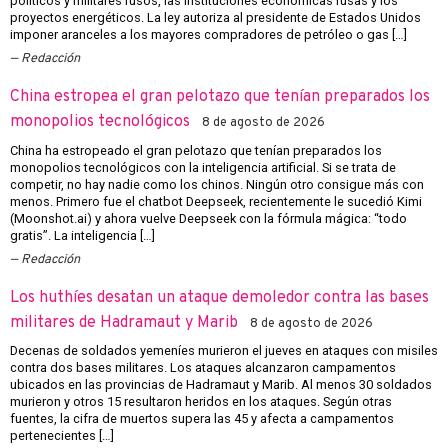
políticos y militares rusos, las instituciones económicas rusas y los
proyectos energéticos. La ley autoriza al presidente de Estados Unidos
imponer aranceles a los mayores compradores de petróleo o gas […]
Redacción
China estropea el gran pelotazo que tenían preparados los
monopolios tecnológicos
8 de agosto de 2026
China ha estropeado el gran pelotazo que tenían preparados los
monopolios tecnológicos con la inteligencia artificial. Si se trata de
competir, no hay nadie como los chinos. Ningún otro consigue más con
menos. Primero fue el chatbot Deepseek, recientemente le sucedió Kimi
(Moonshot.ai) y ahora vuelve Deepseek con la fórmula mágica: “todo
gratis”. La inteligencia […]
Redacción
Los huthíes desatan un ataque demoledor contra las bases
militares de Hadramaut y Marib
8 de agosto de 2026
Decenas de soldados yemeníes murieron el jueves en ataques con misiles
contra dos bases militares. Los ataques alcanzaron campamentos
ubicados en las provincias de Hadramaut y Marib. Al menos 30 soldados
murieron y otros 15 resultaron heridos en los ataques. Según otras
fuentes, la cifra de muertos supera las 45 y afecta a campamentos
pertenecientes […]