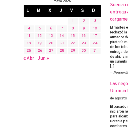
mayo 2026
Suecia r
L
M
X
J
V
S
D
entrega 
cargame
1
2
3
El martes 
4
5
6
7
8
9
10
rechazó la 
11
12
13
14
15
16
17
armador de
piratería m
18
19
20
21
22
23
24
de los trib
25
26
27
28
29
30
31
entrega del
de ahí, la
« Abr
Jun »
un cúmulo
[…]
Redacci
Las nego
Ucrania 
de agosto
El pasado 
iniciaron 
para alcanz
Ucrania pa
combates e