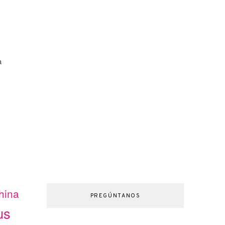
a
hina
PREGÚNTANOS
us