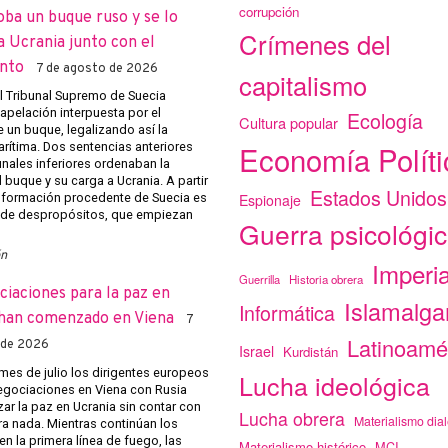
corrupción
oba un buque ruso y se lo
Crímenes del
a Ucrania junto con el
nto
7 de agosto de 2026
capitalismo
el Tribunal Supremo de Suecia
apelación interpuesta por el
Ecología
Cultura popular
 un buque, legalizando así la
Economía Políti
arítima. Dos sentencias anteriores
unales inferiores ordenaban la
 buque y su carga a Ucrania. A partir
Estados Unidos
Espionaje
 información procedente de Suecia es
 de despropósitos, que empiezan
Guerra psicológi
ón
Imperi
Guerrilla
Historia obrera
ciaciones para la paz en
Islamalg
Informática
han comenzado en Viena
7
Latinoamé
 de 2026
Israel
Kurdistán
mes de julio los dirigentes europeos
Lucha ideológica
negociaciones en Viena con Rusia
ar la paz en Ucrania sin contar con
Lucha obrera
Materialismo dial
ra nada. Mientras continúan los
n la primera línea de fuego, las
Materialismo histórico
MCI