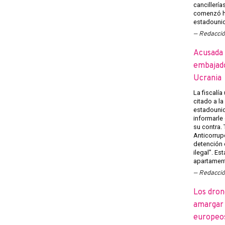
cancillería
comenzó h
estadounid
Redacci
Acusada 
embajado
Ucrania
La fiscalía
citado a l
estadounid
informarle
su contra.
Anticorrup
detención 
ilegal”. Es
apartament
Redacci
Los dron
amargar l
europeo