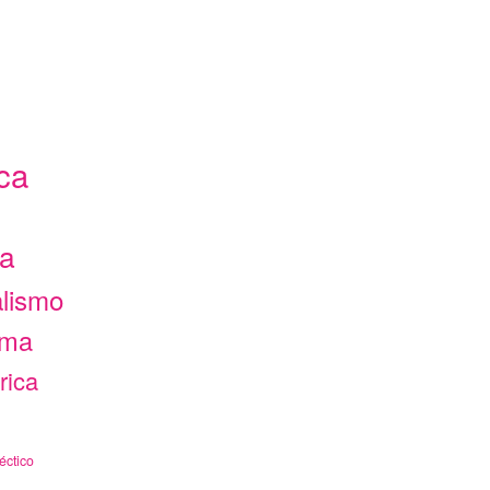
ca
ca
alismo
ama
rica
éctico