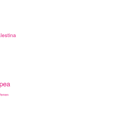
lestina
opea
Yemen