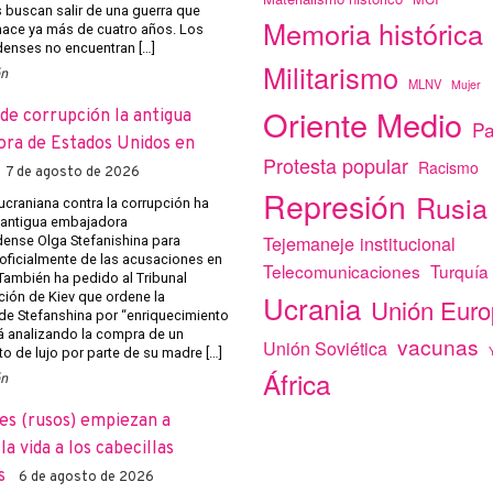
s buscan salir de una guerra que
Memoria histórica
ace ya más de cuatro años. Los
enses no encuentran […]
Militarismo
ón
MLNV
Mujer
Oriente Medio
de corrupción la antigua
Pa
ra de Estados Unidos en
Protesta popular
Racismo
7 de agosto de 2026
Represión
Rusia
 ucraniana contra la corrupción ha
a antigua embajadora
Tejemaneje institucional
ense Olga Stefanishina para
 oficialmente de las acusaciones en
Telecomunicaciones
Turquía
 También ha pedido al Tribunal
Ucrania
ción de Kiev que ordene la
Unión Eur
de Stefanshina por “enriquecimiento
tá analizando la compra de un
vacunas
Unión Soviética
o de lujo por parte de su madre […]
África
ón
es (rusos) empiezan a
a vida a los cabecillas
s
6 de agosto de 2026