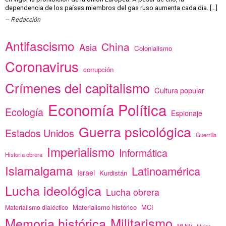
dependencia de los países miembros del gas ruso aumenta cada dia. […]
Redacción
Antifascismo
China
Asia
Colonialismo
Coronavirus
corrupción
Crímenes del capitalismo
Cultura popular
Economía Política
Ecología
Espionaje
Guerra psicológica
Estados Unidos
Guerrilla
Imperialismo
Informática
Historia obrera
Islamalgama
Latinoamérica
Israel
Kurdistán
Lucha ideológica
Lucha obrera
Materialismo histórico
MCI
Materialismo dialéctico
Memoria histórica
Militarismo
MLNV