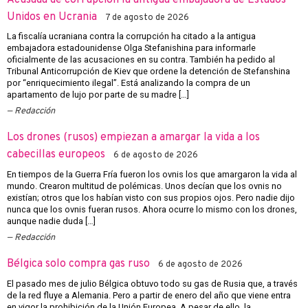
Unidos en Ucrania
7 de agosto de 2026
La fiscalía ucraniana contra la corrupción ha citado a la antigua
embajadora estadounidense Olga Stefanishina para informarle
oficialmente de las acusaciones en su contra. También ha pedido al
Tribunal Anticorrupción de Kiev que ordene la detención de Stefanshina
por “enriquecimiento ilegal”. Está analizando la compra de un
apartamento de lujo por parte de su madre […]
Redacción
Los drones (rusos) empiezan a amargar la vida a los
cabecillas europeos
6 de agosto de 2026
En tiempos de la Guerra Fría fueron los ovnis los que amargaron la vida al
mundo. Crearon multitud de polémicas. Unos decían que los ovnis no
existían; otros que los habían visto con sus propios ojos. Pero nadie dijo
nunca que los ovnis fueran rusos. Ahora ocurre lo mismo con los drones,
aunque nadie duda […]
Redacción
Bélgica solo compra gas ruso
6 de agosto de 2026
El pasado mes de julio Bélgica obtuvo todo su gas de Rusia que, a través
de la red fluye a Alemania. Pero a partir de enero del año que viene entra
en vigor la prohibición de la Unión Europea. A pesar de ello, la