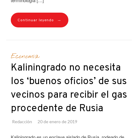
terminología […]
→
Continuar leyendo
Economía
Kaliningrado no necesita
los ‘buenos oficios’ de sus
vecinos para recibir el gas
procedente de Rusia
Redacción
20 de enero de 2019
Kaliningrado es un enclave aislado de Rusia, rodeado de