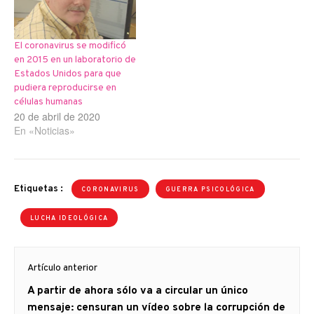
El coronavirus se modificó
en 2015 en un laboratorio de
Estados Unidos para que
pudiera reproducirse en
células humanas
20 de abril de 2020
En «Noticias»
Etiquetas :
CORONAVIRUS
GUERRA PSICOLÓGICA
LUCHA IDEOLÓGICA
Navegación
Artículo anterior
de
Artículo
A partir de ahora sólo va a circular un único
entradas
anterior
mensaje: censuran un vídeo sobre la corrupción de