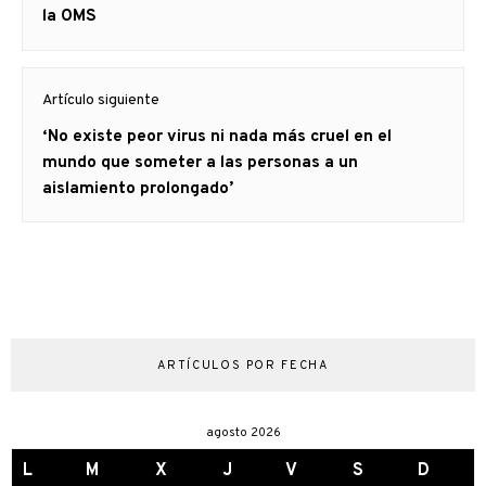
la OMS
Artículo siguiente
Artículo
‘No existe peor virus ni nada más cruel en el
siguiente:
mundo que someter a las personas a un
aislamiento prolongado’
ARTÍCULOS POR FECHA
agosto 2026
L
M
X
J
V
S
D