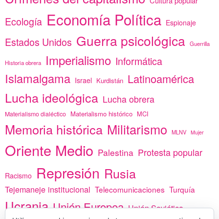
Cultura popular
Economía Política
Ecología
Espionaje
Guerra psicológica
Estados Unidos
Guerrilla
Imperialismo
Informática
Historia obrera
Islamalgama
Latinoamérica
Israel
Kurdistán
Lucha ideológica
Lucha obrera
Materialismo histórico
MCI
Materialismo dialéctico
Memoria histórica
Militarismo
MLNV
Mujer
Oriente Medio
Protesta popular
Palestina
Represión
Rusia
Racismo
Tejemaneje institucional
Telecomunicaciones
Turquía
Ucrania
Unión Europea
Unión Soviética