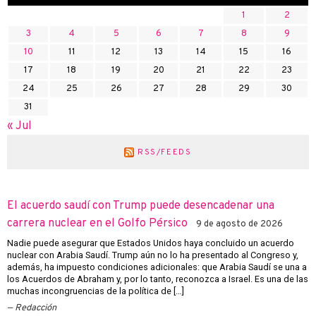
1
2
3
4
5
6
7
8
9
10
11
12
13
14
15
16
17
18
19
20
21
22
23
24
25
26
27
28
29
30
31
« Jul
RSS/FEEDS
El acuerdo saudí con Trump puede desencadenar una
carrera nuclear en el Golfo Pérsico
9 de agosto de 2026
Nadie puede asegurar que Estados Unidos haya concluido un acuerdo
nuclear con Arabia Saudí. Trump aún no lo ha presentado al Congreso y,
además, ha impuesto condiciones adicionales: que Arabia Saudí se una a
los Acuerdos de Abraham y, por lo tanto, reconozca a Israel. Es una de las
muchas incongruencias de la política de […]
Redacción