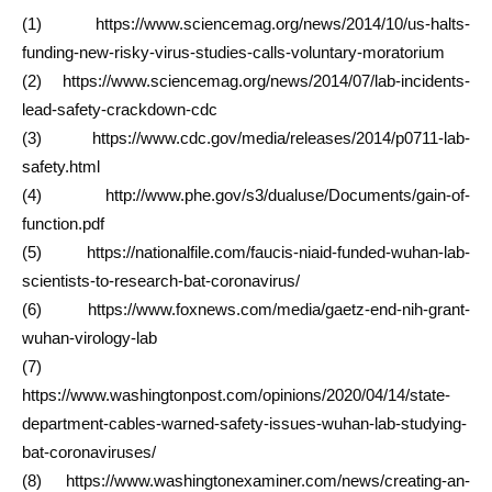
(1) https://www.sciencemag.org/news/2014/10/us-halts-
funding-new-risky-virus-studies-calls-voluntary-moratorium
(2) https://www.sciencemag.org/news/2014/07/lab-incidents-
lead-safety-crackdown-cdc
(3) https://www.cdc.gov/media/releases/2014/p0711-lab-
safety.html
(4) http://www.phe.gov/s3/dualuse/Documents/gain-of-
function.pdf
(5) https://nationalfile.com/faucis-niaid-funded-wuhan-lab-
scientists-to-research-bat-coronavirus/
(6) https://www.foxnews.com/media/gaetz-end-nih-grant-
wuhan-virology-lab
(7)
https://www.washingtonpost.com/opinions/2020/04/14/state-
department-cables-warned-safety-issues-wuhan-lab-studying-
bat-coronaviruses/
(8) https://www.washingtonexaminer.com/news/creating-an-