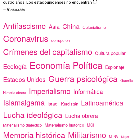
cuatro años. Los estadounidenses no encuentran […]
Redacción
Antifascismo
China
Asia
Colonialismo
Coronavirus
corrupción
Crímenes del capitalismo
Cultura popular
Economía Política
Ecología
Espionaje
Guerra psicológica
Estados Unidos
Guerrilla
Imperialismo
Informática
Historia obrera
Islamalgama
Latinoamérica
Israel
Kurdistán
Lucha ideológica
Lucha obrera
Materialismo histórico
MCI
Materialismo dialéctico
Memoria histórica
Militarismo
MLNV
Mujer