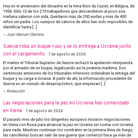
Hoy es el aniversario del desastre en la mina Bois du Cazier, en Bélgica, de
1956. Sólo 13 de los 275 trabajadores que descendieron al pozo esa
mañana salieron con vida. Quedaron más de 200 viudas y más de 400
niños sin padre. Los cuerpos de catorce de ellos han sido imposibles de
identificar hasta […]
Juan Manuel Olarieta
Suecia roba un buque ruso y se lo entrega a Ucrania junto
con el cargamento
7 de agosto de 2026
El martes el Tribunal Supremo de Suecia rechazó la apelación interpuesta
por el armador de un buque, legalizando así la piratería marítima. Dos
sentencias anteriores de los tribunales inferiores ordenaban la entrega del
buque y su carga a Ucrania. A partir de ahí, la información procedente de
Suecia es un cúmulo de despropósitos, que empiezan […]
Redacción
Las negociaciones para la paz en Ucrania han comenzado
en Viena
7 de agosto de 2026
El pasado mes de julio los dirigentes europeos iniciaron negociaciones
en Viena con Rusia para alcanzar la paz en Ucrania sin contar con Ucrania
para nada. Mientras continúan los combates en la primera línea de fuego,
las cancillerías buscan salir de una guerra que comenzó hace ya más de