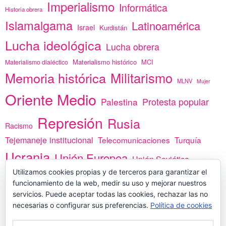
Imperialismo
Informática
Historia obrera
Islamalgama
Latinoamérica
Israel
Kurdistán
Lucha ideológica
Lucha obrera
Materialismo histórico
MCI
Materialismo dialéctico
Memoria histórica
Militarismo
MLNV
Mujer
Oriente Medio
Protesta popular
Palestina
Represión
Rusia
Racismo
Tejemaneje institucional
Telecomunicaciones
Turquía
Ucrania
Unión Europea
Unión Soviética
Utilizamos cookies propias y de terceros para garantizar el
África
vacunas
Yemen
funcionamiento de la web, medir su uso y mejorar nuestros
servicios. Puede aceptar todas las cookies, rechazar las no
necesarias o configurar sus preferencias.
Política de cookies
PREGÚNTANOS