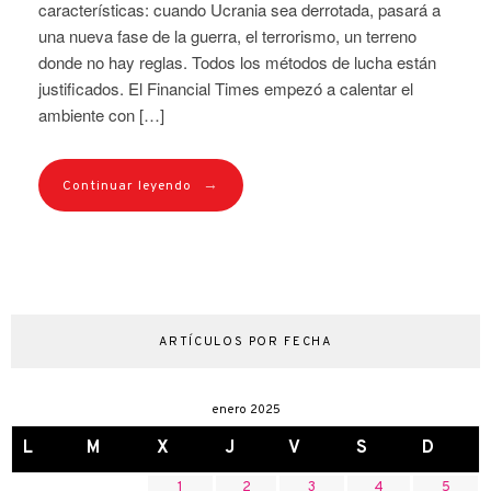
características: cuando Ucrania sea derrotada, pasará a
una nueva fase de la guerra, el terrorismo, un terreno
donde no hay reglas. Todos los métodos de lucha están
justificados. El Financial Times empezó a calentar el
ambiente con […]
→
Continuar leyendo
ARTÍCULOS POR FECHA
enero 2025
L
M
X
J
V
S
D
1
2
3
4
5