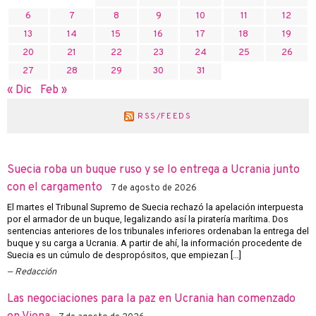
6
7
8
9
10
11
12
13
14
15
16
17
18
19
20
21
22
23
24
25
26
27
28
29
30
31
« Dic
Feb »
RSS/FEEDS
Suecia roba un buque ruso y se lo entrega a Ucrania junto
con el cargamento
7 de agosto de 2026
El martes el Tribunal Supremo de Suecia rechazó la apelación interpuesta
por el armador de un buque, legalizando así la piratería marítima. Dos
sentencias anteriores de los tribunales inferiores ordenaban la entrega del
buque y su carga a Ucrania. A partir de ahí, la información procedente de
Suecia es un cúmulo de despropósitos, que empiezan […]
Redacción
Las negociaciones para la paz en Ucrania han comenzado