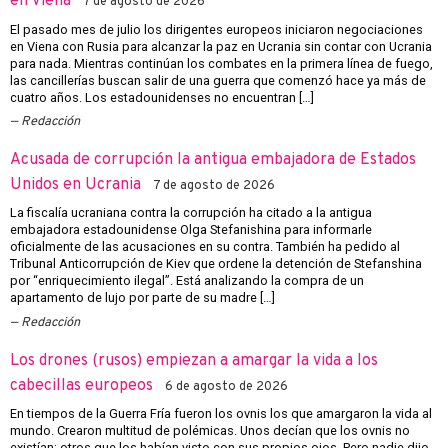
en Viena
7 de agosto de 2026
El pasado mes de julio los dirigentes europeos iniciaron negociaciones
en Viena con Rusia para alcanzar la paz en Ucrania sin contar con Ucrania
para nada. Mientras continúan los combates en la primera línea de fuego,
las cancillerías buscan salir de una guerra que comenzó hace ya más de
cuatro años. Los estadounidenses no encuentran […]
Redacción
Acusada de corrupción la antigua embajadora de Estados
Unidos en Ucrania
7 de agosto de 2026
La fiscalía ucraniana contra la corrupción ha citado a la antigua
embajadora estadounidense Olga Stefanishina para informarle
oficialmente de las acusaciones en su contra. También ha pedido al
Tribunal Anticorrupción de Kiev que ordene la detención de Stefanshina
por “enriquecimiento ilegal”. Está analizando la compra de un
apartamento de lujo por parte de su madre […]
Redacción
Los drones (rusos) empiezan a amargar la vida a los
cabecillas europeos
6 de agosto de 2026
En tiempos de la Guerra Fría fueron los ovnis los que amargaron la vida al
mundo. Crearon multitud de polémicas. Unos decían que los ovnis no
existían; otros que los habían visto con sus propios ojos. Pero nadie dijo