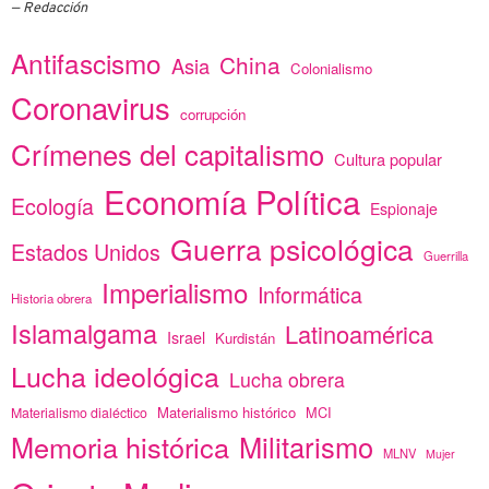
Redacción
Antifascismo
China
Asia
Colonialismo
Coronavirus
corrupción
Crímenes del capitalismo
Cultura popular
Economía Política
Ecología
Espionaje
Guerra psicológica
Estados Unidos
Guerrilla
Imperialismo
Informática
Historia obrera
Islamalgama
Latinoamérica
Israel
Kurdistán
Lucha ideológica
Lucha obrera
Materialismo histórico
MCI
Materialismo dialéctico
Memoria histórica
Militarismo
MLNV
Mujer