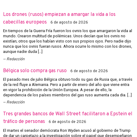
Los drones (rusos) empiezan a amargar la vida a los
cabecillas europeos
6 de agosto de 2026
En tiempos de la Guerra Fría fueron los ovnis los que amargaron la vida al
mundo. Crearon multitud de polémicas. Unos decían que los ovnis no
existían; otros que los habían visto con sus propios ojos. Pero nadie dijo
nunca que los ovnis fueran rusos. Ahora ocurre lo mismo con los drones,
aunque nadie duda […]
Redacción
Bélgica solo compra gas ruso
6 de agosto de 2026
El pasado mes de julio Bélgica obtuvo todo su gas de Rusia que, a través
de la red fluye a Alemania. Pero a partir de enero del año que viene entra
en vigor la prohibición de la Unión Europea. A pesar de ello, la
dependencia de los países miembros del gas ruso aumenta cada dia. […]
Redacción
Tres grandes bancos de Wall Street facilitaron a Epstein el
tráfico de personas
6 de agosto de 2026
El martes el senador demócrata Ron Wyden acusó al gobierno de Trump
de dar un carpetazo a la investigación sobre el papel que desempeñaron