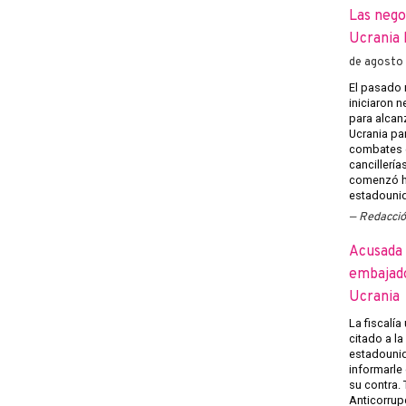
Las nego
Ucrania 
de agosto
El pasado 
iniciaron 
para alcanz
Ucrania pa
combates e
cancillería
comenzó h
estadounid
Redacci
Acusada 
embajado
Ucrania
La fiscalía
citado a l
estadounid
informarle
su contra.
Anticorrup