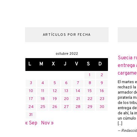
ARTÍCULOS POR FECHA
octubre 2022
Suecia r
L
M
X
J
V
S
D
entrega 
cargame
1
2
El martes 
3
4
5
6
7
8
9
rechazó la 
10
11
12
13
14
15
16
armador de
piratería m
17
18
19
20
21
22
23
de los trib
24
25
26
27
28
29
30
entrega del
de ahí, la
31
un cúmulo
« Sep
Nov »
[…]
Redacci