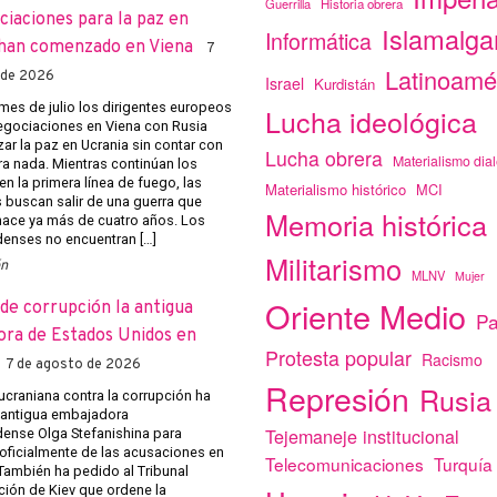
Guerrilla
Historia obrera
ciaciones para la paz en
Islamalg
Informática
han comenzado en Viena
7
Latinoamé
 de 2026
Israel
Kurdistán
mes de julio los dirigentes europeos
Lucha ideológica
negociaciones en Viena con Rusia
ar la paz en Ucrania sin contar con
Lucha obrera
Materialismo dial
ra nada. Mientras continúan los
n la primera línea de fuego, las
Materialismo histórico
MCI
s buscan salir de una guerra que
Memoria histórica
ace ya más de cuatro años. Los
enses no encuentran […]
Militarismo
ón
MLNV
Mujer
Oriente Medio
de corrupción la antigua
Pa
ra de Estados Unidos en
Protesta popular
Racismo
7 de agosto de 2026
Represión
Rusia
 ucraniana contra la corrupción ha
a antigua embajadora
Tejemaneje institucional
ense Olga Stefanishina para
 oficialmente de las acusaciones en
Telecomunicaciones
Turquía
 También ha pedido al Tribunal
ción de Kiev que ordene la