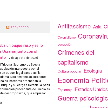
Antifascismo
C
Asia
RSS/FEEDS
Coronavir
Colonialismo
corrupción
oba un buque ruso y se lo
Crímenes del
a Ucrania junto con el
nto
7 de agosto de 2026
capitalismo
el Tribunal Supremo de Suecia
apelación interpuesta por el
Ecología
Cultura popular
 un buque, legalizando así la
Economía Políti
arítima. Dos sentencias anteriores
unales inferiores ordenaban la
 buque y su carga a Ucrania. A partir
Estados Unidos
Espionaje
 información procedente de Suecia es
 de despropósitos, que empiezan
Guerra psicológi
ón
Imperi