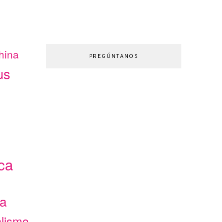
hina
PREGÚNTANOS
us
ca
ca
alismo