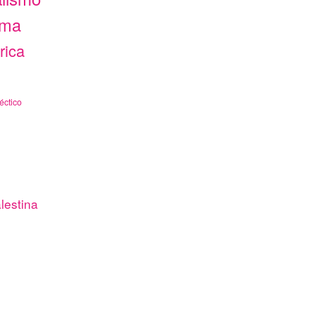
ama
rica
éctico
lestina