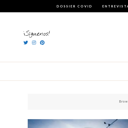
Skip
DOSSIER COVID
ENTREVIST
to
content
¡Síguenos!
Brow