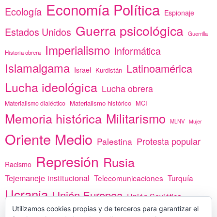
Economía Política
Ecología
Espionaje
Guerra psicológica
Estados Unidos
Guerrilla
Imperialismo
Informática
Historia obrera
Islamalgama
Latinoamérica
Israel
Kurdistán
Lucha ideológica
Lucha obrera
Materialismo histórico
MCI
Materialismo dialéctico
Memoria histórica
Militarismo
MLNV
Mujer
Oriente Medio
Protesta popular
Palestina
Represión
Rusia
Racismo
Tejemaneje institucional
Telecomunicaciones
Turquía
Ucrania
Unión Europea
Unión Soviética
África
Utilizamos cookies propias y de terceros para garantizar el
vacunas
Yemen