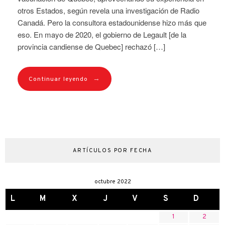
otros Estados, según revela una investigación de Radio
Canadá. Pero la consultora estadounidense hizo más que
eso. En mayo de 2020, el gobierno de Legault [de la
provincia candiense de Quebec] rechazó […]
→
Continuar leyendo
ARTÍCULOS POR FECHA
octubre 2022
L
M
X
J
V
S
D
1
2