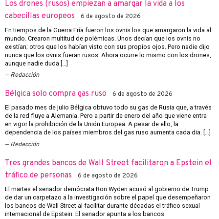
Los drones (rusos) empiezan a amargar la vida a los
cabecillas europeos
6 de agosto de 2026
En tiempos de la Guerra Fría fueron los ovnis los que amargaron la vida al
mundo. Crearon multitud de polémicas. Unos decían que los ovnis no
existían; otros que los habían visto con sus propios ojos. Pero nadie dijo
nunca que los ovnis fueran rusos. Ahora ocurre lo mismo con los drones,
aunque nadie duda […]
Redacción
Bélgica solo compra gas ruso
6 de agosto de 2026
El pasado mes de julio Bélgica obtuvo todo su gas de Rusia que, a través
de la red fluye a Alemania. Pero a partir de enero del año que viene entra
en vigor la prohibición de la Unión Europea. A pesar de ello, la
dependencia de los países miembros del gas ruso aumenta cada dia. […]
Redacción
Tres grandes bancos de Wall Street facilitaron a Epstein el
tráfico de personas
6 de agosto de 2026
El martes el senador demócrata Ron Wyden acusó al gobierno de Trump
de dar un carpetazo a la investigación sobre el papel que desempeñaron
los bancos de Wall Street al facilitar durante décadas el tráfico sexual
internacional de Epstein. El senador apunta a los bancos