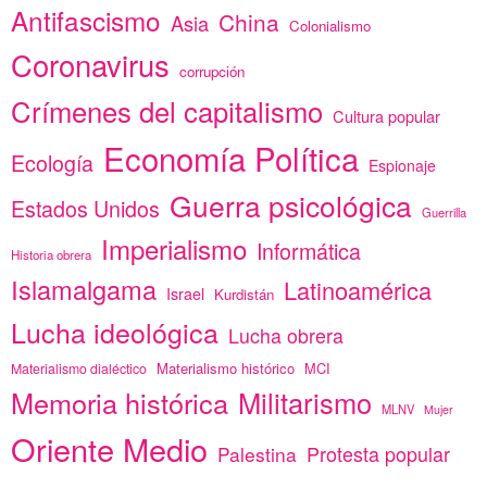
Antifascismo
China
Asia
Colonialismo
Coronavirus
corrupción
Crímenes del capitalismo
Cultura popular
Economía Política
Ecología
Espionaje
Guerra psicológica
Estados Unidos
Guerrilla
Imperialismo
Informática
Historia obrera
Islamalgama
Latinoamérica
Israel
Kurdistán
Lucha ideológica
Lucha obrera
Materialismo histórico
MCI
Materialismo dialéctico
Memoria histórica
Militarismo
MLNV
Mujer
Oriente Medio
Protesta popular
Palestina