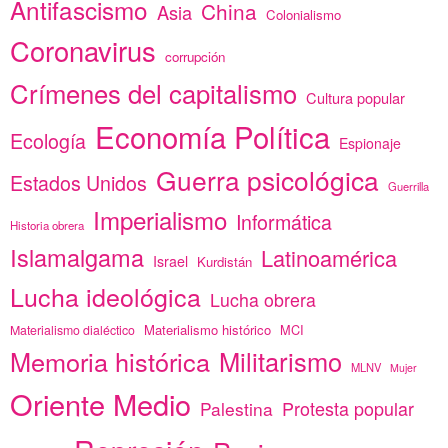
Antifascismo
China
Asia
Colonialismo
Coronavirus
corrupción
Crímenes del capitalismo
Cultura popular
Economía Política
Ecología
Espionaje
Guerra psicológica
Estados Unidos
Guerrilla
Imperialismo
Informática
Historia obrera
Islamalgama
Latinoamérica
Israel
Kurdistán
Lucha ideológica
Lucha obrera
Materialismo histórico
MCI
Materialismo dialéctico
Memoria histórica
Militarismo
MLNV
Mujer
Oriente Medio
Protesta popular
Palestina