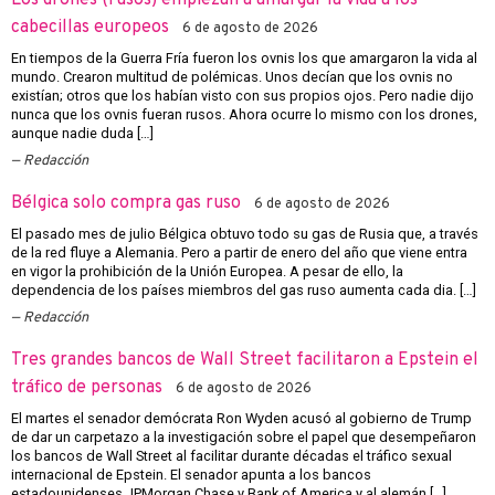
cabecillas europeos
6 de agosto de 2026
En tiempos de la Guerra Fría fueron los ovnis los que amargaron la vida al
mundo. Crearon multitud de polémicas. Unos decían que los ovnis no
existían; otros que los habían visto con sus propios ojos. Pero nadie dijo
nunca que los ovnis fueran rusos. Ahora ocurre lo mismo con los drones,
aunque nadie duda […]
Redacción
Bélgica solo compra gas ruso
6 de agosto de 2026
El pasado mes de julio Bélgica obtuvo todo su gas de Rusia que, a través
de la red fluye a Alemania. Pero a partir de enero del año que viene entra
en vigor la prohibición de la Unión Europea. A pesar de ello, la
dependencia de los países miembros del gas ruso aumenta cada dia. […]
Redacción
Tres grandes bancos de Wall Street facilitaron a Epstein el
tráfico de personas
6 de agosto de 2026
El martes el senador demócrata Ron Wyden acusó al gobierno de Trump
de dar un carpetazo a la investigación sobre el papel que desempeñaron
los bancos de Wall Street al facilitar durante décadas el tráfico sexual
internacional de Epstein. El senador apunta a los bancos
estadounidenses JPMorgan Chase y Bank of America y al alemán […]