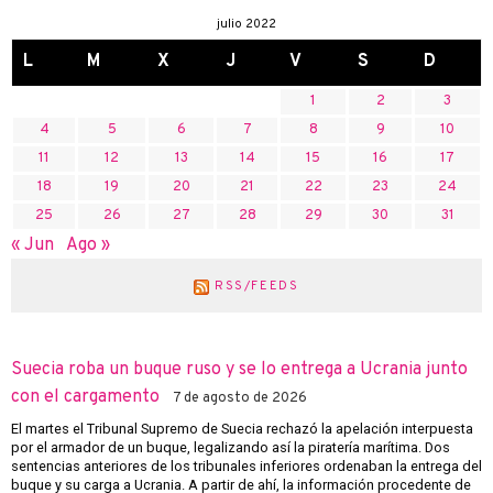
julio 2022
L
M
X
J
V
S
D
1
2
3
4
5
6
7
8
9
10
11
12
13
14
15
16
17
18
19
20
21
22
23
24
25
26
27
28
29
30
31
« Jun
Ago »
RSS/FEEDS
Suecia roba un buque ruso y se lo entrega a Ucrania junto
con el cargamento
7 de agosto de 2026
El martes el Tribunal Supremo de Suecia rechazó la apelación interpuesta
por el armador de un buque, legalizando así la piratería marítima. Dos
sentencias anteriores de los tribunales inferiores ordenaban la entrega del
buque y su carga a Ucrania. A partir de ahí, la información procedente de