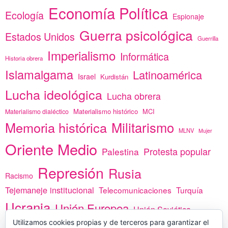
Economía Política
Ecología
Espionaje
Guerra psicológica
Estados Unidos
Guerrilla
Imperialismo
Informática
Historia obrera
Islamalgama
Latinoamérica
Israel
Kurdistán
Lucha ideológica
Lucha obrera
Materialismo histórico
MCI
Materialismo dialéctico
Memoria histórica
Militarismo
MLNV
Mujer
Oriente Medio
Protesta popular
Palestina
Represión
Rusia
Racismo
Tejemaneje institucional
Telecomunicaciones
Turquía
Ucrania
Unión Europea
Unión Soviética
África
Utilizamos cookies propias y de terceros para garantizar el
vacunas