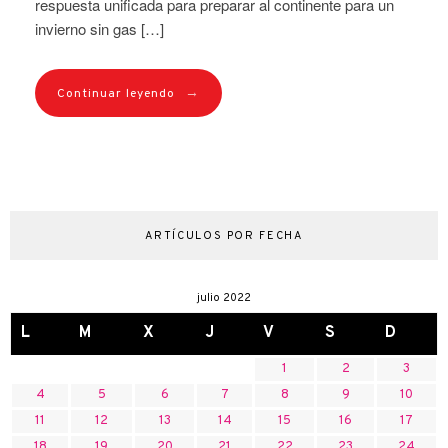
respuesta unificada para preparar al continente para un
invierno sin gas […]
→
Continuar leyendo
ARTÍCULOS POR FECHA
julio 2022
L
M
X
J
V
S
D
1
2
3
4
5
6
7
8
9
10
11
12
13
14
15
16
17
18
19
20
21
22
23
24