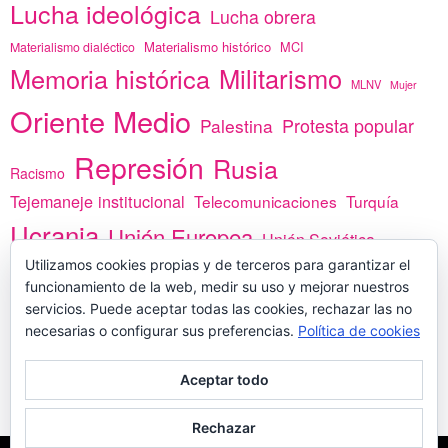
Lucha ideológica
Lucha obrera
Materialismo histórico
MCI
Materialismo dialéctico
Memoria histórica
Militarismo
MLNV
Mujer
Oriente Medio
Protesta popular
Palestina
Represión
Rusia
Racismo
Tejemaneje institucional
Telecomunicaciones
Turquía
Ucrania
Unión Europea
Unión Soviética
Utilizamos cookies propias y de terceros para garantizar el
África
vacunas
Yemen
funcionamiento de la web, medir su uso y mejorar nuestros
servicios. Puede aceptar todas las cookies, rechazar las no
necesarias o configurar sus preferencias.
Política de cookies
PREGÚNTANOS
Aceptar todo
Rechazar