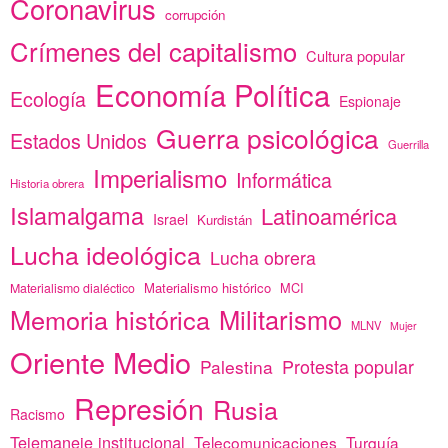
Coronavirus
corrupción
Crímenes del capitalismo
Cultura popular
Economía Política
Ecología
Espionaje
Guerra psicológica
Estados Unidos
Guerrilla
Imperialismo
Informática
Historia obrera
Islamalgama
Latinoamérica
Israel
Kurdistán
Lucha ideológica
Lucha obrera
Materialismo histórico
MCI
Materialismo dialéctico
Memoria histórica
Militarismo
MLNV
Mujer
Oriente Medio
Protesta popular
Palestina
Represión
Rusia
Racismo
Tejemaneje institucional
Telecomunicaciones
Turquía