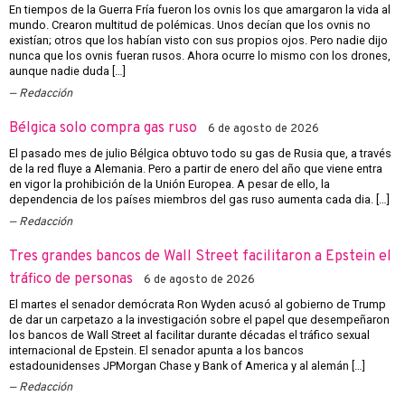
En tiempos de la Guerra Fría fueron los ovnis los que amargaron la vida al
mundo. Crearon multitud de polémicas. Unos decían que los ovnis no
existían; otros que los habían visto con sus propios ojos. Pero nadie dijo
nunca que los ovnis fueran rusos. Ahora ocurre lo mismo con los drones,
aunque nadie duda […]
Redacción
Bélgica solo compra gas ruso
6 de agosto de 2026
El pasado mes de julio Bélgica obtuvo todo su gas de Rusia que, a través
de la red fluye a Alemania. Pero a partir de enero del año que viene entra
en vigor la prohibición de la Unión Europea. A pesar de ello, la
dependencia de los países miembros del gas ruso aumenta cada dia. […]
Redacción
Tres grandes bancos de Wall Street facilitaron a Epstein el
tráfico de personas
6 de agosto de 2026
El martes el senador demócrata Ron Wyden acusó al gobierno de Trump
de dar un carpetazo a la investigación sobre el papel que desempeñaron
los bancos de Wall Street al facilitar durante décadas el tráfico sexual
internacional de Epstein. El senador apunta a los bancos
estadounidenses JPMorgan Chase y Bank of America y al alemán […]
Redacción