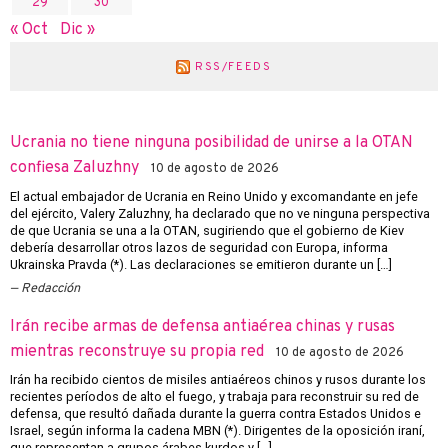
29
30
« Oct
Dic »
RSS/FEEDS
Ucrania no tiene ninguna posibilidad de unirse a la OTAN
confiesa Zaluzhny
10 de agosto de 2026
El actual embajador de Ucrania en Reino Unido y excomandante en jefe
del ejército, Valery Zaluzhny, ha declarado que no ve ninguna perspectiva
de que Ucrania se una a la OTAN, sugiriendo que el gobierno de Kiev
debería desarrollar otros lazos de seguridad con Europa, informa
Ukrainska Pravda (*). Las declaraciones se emitieron durante un […]
Redacción
Irán recibe armas de defensa antiaérea chinas y rusas
mientras reconstruye su propia red
10 de agosto de 2026
Irán ha recibido cientos de misiles antiaéreos chinos y rusos durante los
recientes períodos de alto el fuego, y trabaja para reconstruir su red de
defensa, que resultó dañada durante la guerra contra Estados Unidos e
Israel, según informa la cadena MBN (*). Dirigentes de la oposición iraní,
que representan a grupos árabes kurdos y […]