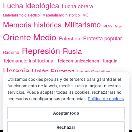
Lucha ideológica
Lucha obrera
Materialismo histórico
MCI
Materialismo dialéctico
Memoria histórica
Militarismo
MLNV
Mujer
Oriente Medio
Protesta popular
Palestina
Represión
Rusia
Racismo
Tejemaneje institucional
Telecomunicaciones
Turquía
Ucrania
Unión Europea
Unión Soviética
África
Utilizamos cookies propias y de terceros para garantizar el
vacunas
Yemen
funcionamiento de la web, medir su uso y mejorar nuestros
servicios. Puede aceptar todas las cookies, rechazar las no
necesarias o configurar sus preferencias.
Política de cookies
PREGÚNTANOS
Aceptar todo
Rechazar