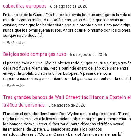
cabecillas europeos
6 de agosto de 2026
En tiempos de la Guerra Fría fueron los ovnis los que amargaron la vida al
mundo. Crearon multitud de polémicas. Unos decían que los ovnis no
existían; otros que los habían visto con sus propios ojos. Pero nadie dijo
nunca que los ovnis fueran rusos. Ahora ocurre lo mismo con los drones,
aunque nadie duda […]
Redacción
Bélgica solo compra gas ruso
6 de agosto de 2026
El pasado mes de julio Bélgica obtuvo todo su gas de Rusia que, a través
de la red fluye a Alemania. Pero a partir de enero del año que viene entra
en vigor la prohibición de la Unión Europea. A pesar de ello, la
dependencia de los países miembros del gas ruso aumenta cada dia. […]
Redacción
Tres grandes bancos de Wall Street facilitaron a Epstein el
tráfico de personas
6 de agosto de 2026
El martes el senador demócrata Ron Wyden acusó al gobierno de Trump
de dar un carpetazo a la investigación sobre el papel que desempeñaron
los bancos de Wall Street al facilitar durante décadas el tráfico sexual
internacional de Epstein. El senador apunta a los bancos
estadounidenses JPMorgan Chase y Bank of America y al alemán […]