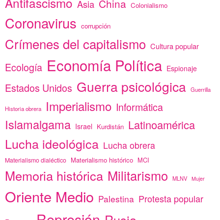
Antifascismo
China
Asia
Colonialismo
Coronavirus
corrupción
Crímenes del capitalismo
Cultura popular
Economía Política
Ecología
Espionaje
Guerra psicológica
Estados Unidos
Guerrilla
Imperialismo
Informática
Historia obrera
Islamalgama
Latinoamérica
Israel
Kurdistán
Lucha ideológica
Lucha obrera
Materialismo histórico
MCI
Materialismo dialéctico
Memoria histórica
Militarismo
MLNV
Mujer
Oriente Medio
Protesta popular
Palestina
Represión
Rusia